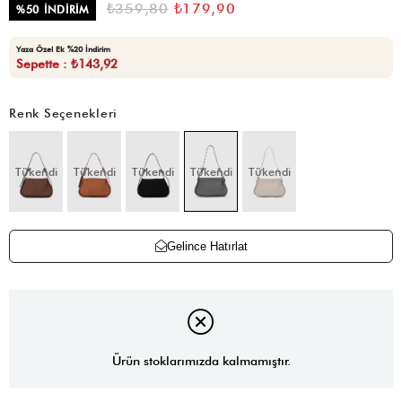
₺359,80
₺179,90
%
50
İNDIRIM
Yaza Özel Ek %20 İndirim
Sepette : ₺143,92
Renk Seçenekleri
Tükendi
Tükendi
Tükendi
Tükendi
Tükendi
Gelince Hatırlat
Ürün stoklarımızda kalmamıştır.