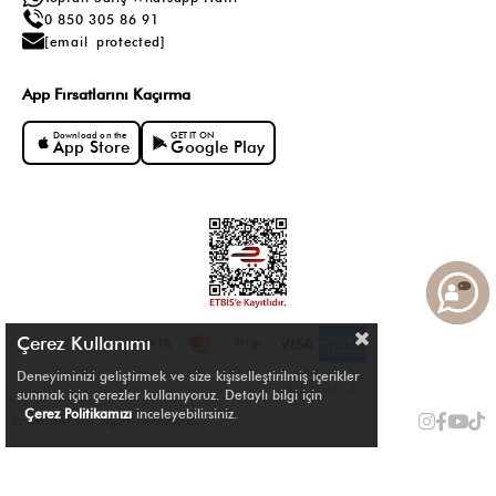
0 850 305 86 91
[email protected]
App Fırsatlarını Kaçırma
Download on the
GET IT ON
App Store
Google Play
Çerez Kullanımı
Deneyiminizi geliştirmek ve size kişiselleştirilmiş içerikler
sunmak için çerezler kullanıyoruz. Detaylı bilgi için
Çerez Politikamızı
inceleyebilirsiniz.
© Shule. All right reserved.