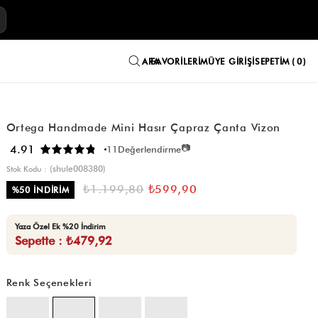
E
FAVORILERIM
ÜYE GIRIŞI
SEPETIM
0
Ortega Handmade Mini Hasır Çapraz Çanta Vizon
📷
4.91
11
Değerlendirme
(shule008380)
Stok Kodu
₺1.199,80
₺599,90
%
50
İNDIRIM
Yaza Özel Ek %20 İndirim
Sepette : ₺479,92
Renk Seçenekleri