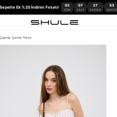
03
07
27
51
:
:
:
Sepette Ek %20 İndirim Fırsatı!
GÜN
SAAT
DAKIKA
SANIY
Çapraz Çanta Vizon