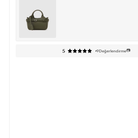
📷
5
9
Değerlendirme