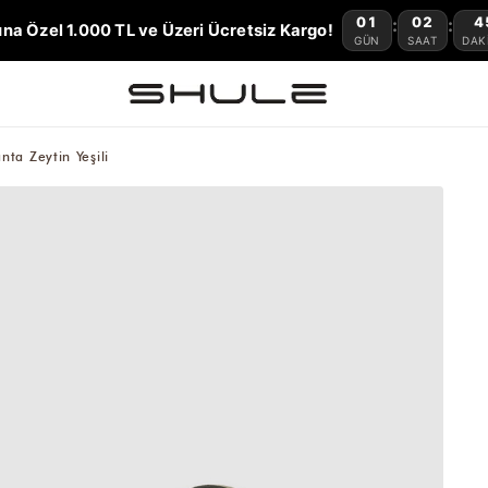
01
02
4
:
:
na Özel 1.000 TL ve Üzeri Ücretsiz Kargo!
GÜN
SAAT
DAK
ta Zeytin Yeşili