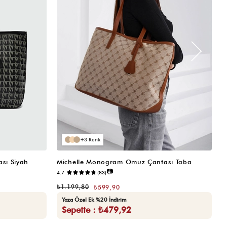
3
sı Siyah
Michelle Monogram Omuz Çantası Taba
M
📷
4.7
(83)
₺
₺1.199,80
₺599,90
Yaza Özel Ek %20 İndirim
Sepette : ₺479,92