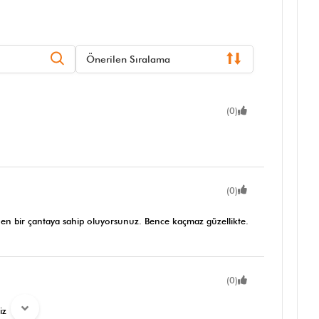
Önerilen Sıralama
(0)
(0)
rünen bir çantaya sahip oluyorsunuz. Bence kaçmaz güzellikte.
(0)
iz