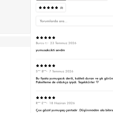
(3)
Burcu t.
23 Temmuz 2026
yumusakcikti sevdm
S** B**
7 Temmuz 2026
Bu fiyata yumuşacık derili, kaliteli duran ve şık gö
Paketleme de oldukça iyiydi. Teşekkürler 💛
R** E**
18 Haziran 2026
Çox gözəl yumuşaq çantadır .Düşünmədən ala bilərs