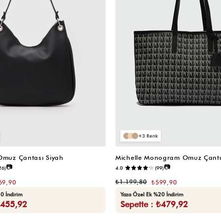
3
 Omuz Çantası Siyah
Michelle Monogram Omuz Çanta
📷
📷
26)
4.0
(99)
₺1.199,80
69,90
₺599,90
0 İndirim
Yaza Özel Ek %20 İndirim
₺455,92
Sepette : ₺479,92