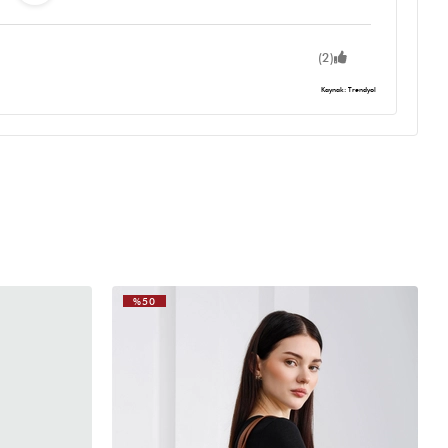
(2)
Kaynak: Trendyol
 tonu, derisinin yumuşaklığı, boyutu, içinin genişliği çok çok
derim. diğer renklerini de kesinlikle alıcam ♥️
%50