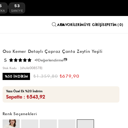
5
52
:
IKA
SANIYE
FAVORILERIM
ÜYE GIRIŞI
SEPETIM
0
Osa Kemer Detaylı Çapraz Çanta Zeytin Yeşili
📷
5
9
Değerlendirme
(shule008578)
Stok Kodu
₺1.359,80
₺679,90
%
50
İNDIRIM
Yaza Özel Ek %20 İndirim
Sepette : ₺543,92
Renk Seçenekleri