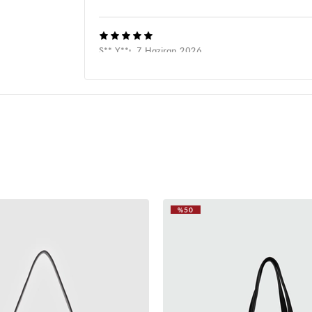
S** Y**
7 Haziran 2026
O kadar güzel o kadar kaliteli ki anlatamam. Renginin
güzel. Kargo hızlıydı, özenli bir kargoydu. Teşekkür e
%50