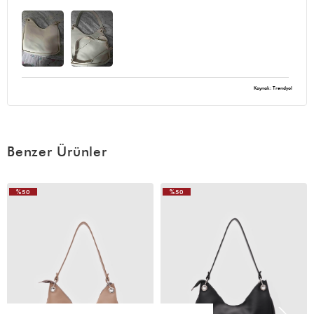
Kaynak: Trendyol
Benzer Ürünler
%50
%50
VIDEOLU
ÜRÜN