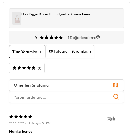
Oval Bigger Kadın Omuz Çantası Valerie Krem
📷
5
1
Değerlendirme
📷 Fotoğraflı Yorumlar
Tüm Yorumlar
(1)
(1)
(1)
Önerilen Sıralama
(0)
**** ****
3 Mayıs 2026
Harika bence