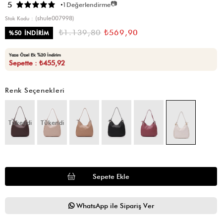
📷
5
1
Değerlendirme
(shule007998)
Stok Kodu
₺1.139,80
₺569,90
%
50
İNDIRIM
Yaza Özel Ek %20 İndirim
Sepette : ₺455,92
Renk Seçenekleri
Tükendi
Tükendi
WhatsApp ile Sipariş Ver