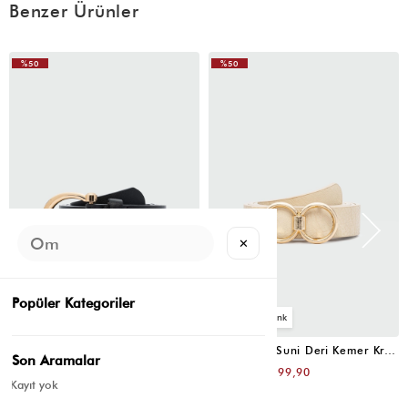
Benzer Ürünler
%50
%50
✕
Popüler Kategoriler
4
4
Oval Tokalı Klasik Suni Deri Kemer Siyah
Uzun Tokalı Suni Deri Kemer Krem
Son Aramalar
₺399,80
₺399,80
₺199,90
₺199,90
Kayıt yok