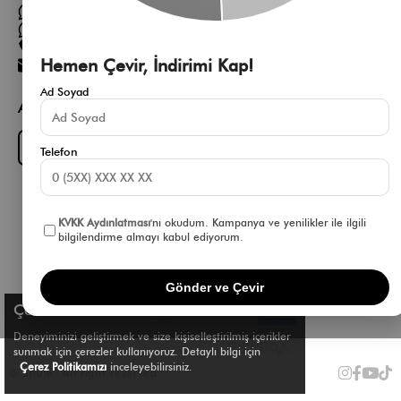
Müşteri Hizmetleri WhatsApp Hattı
Toptan Satış Whatsapp Hattı
0 850 305 86 91
Hemen Çevir, İndirimi Kap!
[email protected]
Ad Soyad
App Fırsatlarını Kaçırma
Download on the
GET IT ON
App Store
Google Play
Telefon
KVKK Aydınlatması
'nı okudum. Kampanya ve yenilikler ile ilgili
bilgilendirme almayı kabul ediyorum.
Gönder ve Çevir
Çerez Kullanımı
Deneyiminizi geliştirmek ve size kişiselleştirilmiş içerikler
sunmak için çerezler kullanıyoruz. Detaylı bilgi için
Çerez Politikamızı
inceleyebilirsiniz.
© Shule. All right reserved.