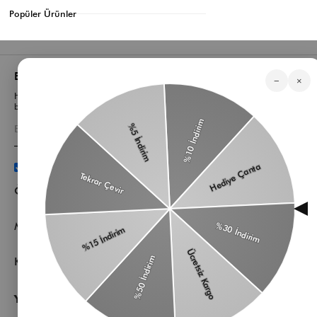
Popüler Ürünler
Bizden Haberler
−
×
Haberlerimiz, özel tekliflerimiz ve favori stillerimiz hakkında ilk siz
bilgi sahibi olun
Üyelik koşullarını
ve
kişisel verilerimin
korunmasını kabul
ediyorum.
Öne Çıkan Kategorilerimiz
Müşteri Hizmetleri
Kurumsal
Yardıma mı ihtiyacın var?