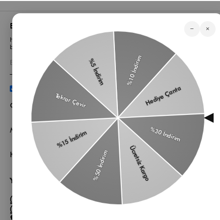
Bizden Haberler
−
×
Haberlerimiz, özel tekliflerimiz ve favori stillerimiz hakkında ilk siz
bilgi sahibi olun
Üyelik koşullarını
ve
kişisel verilerimin
korunmasını kabul
ediyorum.
Öne Çıkan Kategorilerimiz
Müşteri Hizmetleri
Kurumsal
Yardıma mı ihtiyacın var?
Müşteri Hizmetleri WhatsApp Hattı
Toptan Satış Whatsapp Hattı
0 850 305 86 91