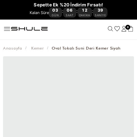
YENİ
CÜZDAN
ÇOK
VE
OMUZ
ÇAPRAZ
BAGET
HASIR
KANVAS
AVANTAJLI
Sepette Ek %20 İndirim Fırsatı!
GELENLER
VE
KEMER
AKSESUAR
SATANLAR
SEYAHAT
ÇANTASI
ÇANTA
ÇANTA
ÇANTA
ÇANTA
ÜRÜNLER
03
06
12
39
:
:
:
🔥
KARTLIKLAR
ÇANTASI
GÜN
SAAT
DAKIKA
SANIYE
0
Anasayfa
Kemer
Oval Tokalı Suni Deri Kemer Siyah