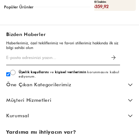
Yaza Özel Ek %20 İndirim
Yaza Özel Ek %20 İndirim
Sepette : ₺359,92
Sepette : ₺359,92
Popüler Ürünler
Bizden Haberler
Haberlerimiz, özel tekliflerimiz ve favori stillerimiz hakkında ilk siz
bilgi sahibi olun
Üyelik koşullarını
ve
kişisel verilerimin
korunmasını kabul
ediyorum.
Öne Çıkan Kategorilerimiz
Müşteri Hizmetleri
Kurumsal
Yardıma mı ihtiyacın var?