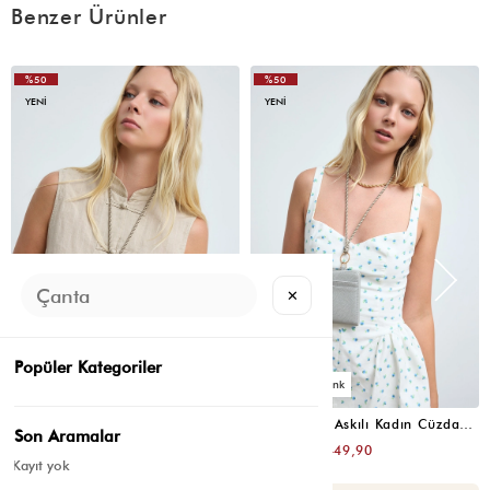
Benzer Ürünler
%50
%50
YENI
YENI
✕
Popüler Kategoriler
7
7
Palm Boyun Askılı Kadın Cüzdan Acı Kahve
Palm Boyun Askılı Kadın Cüzdan Gri
Son Aramalar
₺899,80
₺899,80
₺449,90
₺449,90
Kayıt yok