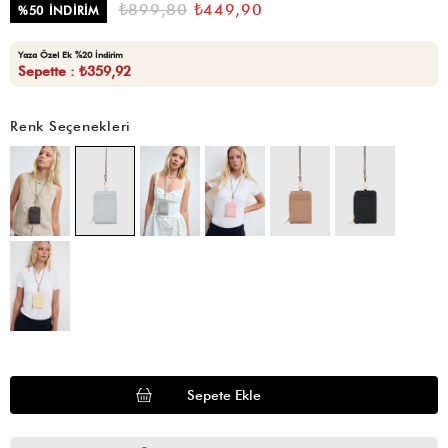
₺899,80
₺449,90
%
50
İNDIRIM
Yaza Özel Ek %20 İndirim
Sepette : ₺359,92
Renk Seçenekleri