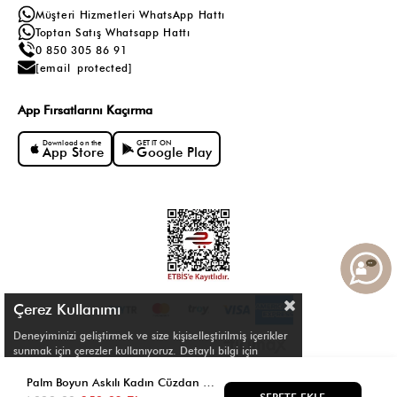
Müşteri Hizmetleri WhatsApp Hattı
Toptan Satış Whatsapp Hattı
0 850 305 86 91
[email protected]
App Fırsatlarını Kaçırma
Download on the
GET IT ON
App Store
Google Play
Çerez Kullanımı
Deneyiminizi geliştirmek ve size kişiselleştirilmiş içerikler
sunmak için çerezler kullanıyoruz. Detaylı bilgi için
Çerez Politikamızı
inceleyebilirsiniz.
© Shule. All right reserved.
Palm Boyun Askılı Kadın Cüzdan Bebe Mavi