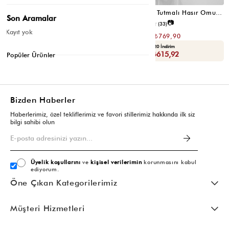
Santa Elden Tutmalı Hasır Omuz Çantası Krem
Santa Elden Tutmalı Hasır Omuz Çantası Vizon
Son Aramalar
📷
📷
4.6
(12)
4.4
(33)
Kayıt yok
₺1.539,80
₺1.539,80
₺769,90
₺769,90
Seçili Ürünlerde Ek %30 İndirim
Yaza Özel Ek %20 İndirim
Sepette : ₺538,93
Sepette : ₺615,92
Popüler Ürünler
Bizden Haberler
Haberlerimiz, özel tekliflerimiz ve favori stillerimiz hakkında ilk siz
bilgi sahibi olun
Üyelik koşullarını
ve
kişisel verilerimin
korunmasını kabul
ediyorum.
Öne Çıkan Kategorilerimiz
Müşteri Hizmetleri