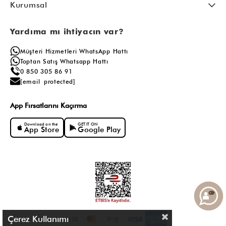
Kurumsal
Yardıma mı ihtiyacın var?
Müşteri Hizmetleri WhatsApp Hattı
Toptan Satış Whatsapp Hattı
0 850 305 86 91
[email protected]
App Fırsatlarını Kaçırma
Download on the
GET IT ON
App Store
Google Play
Çerez Kullanımı