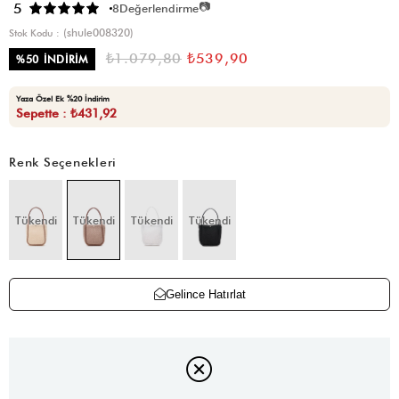
📷
5
8
Değerlendirme
(shule008320)
Stok Kodu
₺1.079,80
₺539,90
%
50
İNDIRIM
Yaza Özel Ek %20 İndirim
Sepette : ₺431,92
Renk Seçenekleri
Tükendi
Tükendi
Tükendi
Tükendi
Gelince Hatırlat