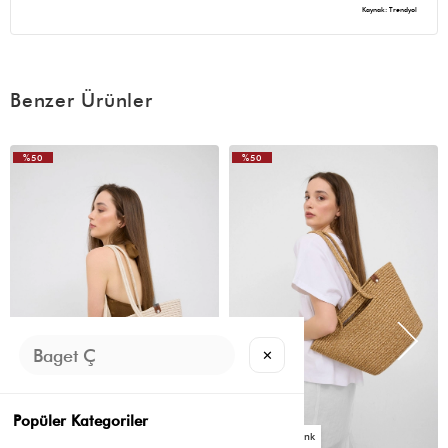
Kaynak: Trendyol
(0)
g** g**
28 Temmuz 2025
Benzer Ürünler
Satıcıya çok teşekkür ediyorum çanta güzel ve kaliteli çok
beğendim elbisem ile uyumlu oldu☺️ o kadar özenle paketlenmiş
bol bereketli kazançlar olsun
%50
%50
VIDEOLU
ÜRÜN
(0)
G** G**
26 Temmuz 2025
Göründüğü gibi geldi aşırı güzel bayıldım 🥰😍
✕
Popüler Kategoriler
3
3