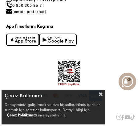
0 850 305 86 91
[email protected]
App Fırsatlarını Kaçırma
Download on the
GET IT ON
App Store
Google Play
Çerez Kullanımı
Deneyiminizi geliştirmek ve size kişiselleştirilmiş içerikler
sunmak için çerezler kullanıyoruz. Detaylı bilgi için
Çerez Politikamızı
inceleyebilirsiniz.
© Shule. All right reserved.