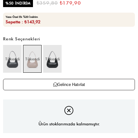
₺359,80
₺179,90
%
50
İNDIRIM
Yaza Özel Ek %20 İndirim
Sepette : ₺143,92
Renk Seçenekleri
Tükendi
Tükendi
Tükendi
Gelince Hatırlat
Ürün stoklarımızda kalmamıştır.