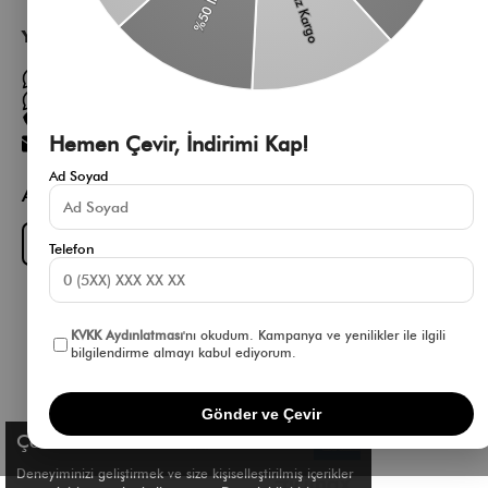
Yardıma mı ihtiyacın var?
Müşteri Hizmetleri WhatsApp Hattı
Toptan Satış Whatsapp Hattı
0 850 305 86 91
Hemen Çevir, İndirimi Kap!
[email protected]
Ad Soyad
App Fırsatlarını Kaçırma
Download on the
GET IT ON
App Store
Google Play
Telefon
KVKK Aydınlatması
'nı okudum. Kampanya ve yenilikler ile ilgili
bilgilendirme almayı kabul ediyorum.
Gönder ve Çevir
Çerez Kullanımı
Deneyiminizi geliştirmek ve size kişiselleştirilmiş içerikler