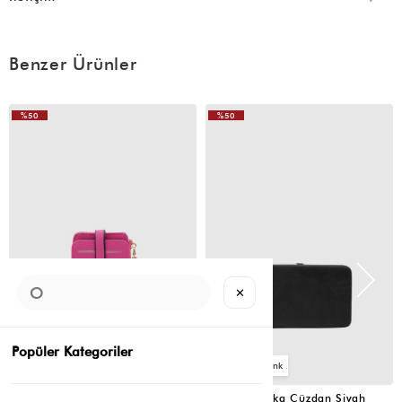
Benzer Ürünler
%50
%50
✕
Popüler Kategoriler
2
4
Cat Çok Gözlü Kartlık Cüzdan Fuşya
Portföy Tabaka Cüzdan Siyah