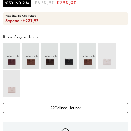
₺579,80
₺289,90
%
50
İNDIRIM
Yaza Özel Ek %20 İndirim
Sepette : ₺231,92
Renk Seçenekleri
Tükendi
Tükendi
Tükendi
Tükendi
Gelince Hatırlat