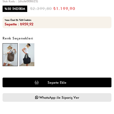
(shule008625)
Stok Kodu
₺2.399,80
₺1.199,90
%
50
İNDIRIM
Yaza Özel Ek %20 İndirim
Sepette : ₺959,92
Renk Seçenekleri
WhatsApp ile Sipariş Ver