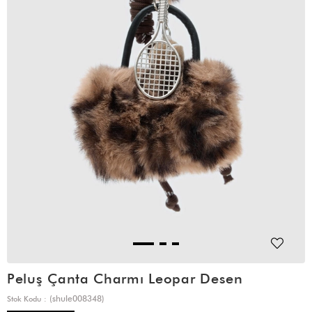
Peluş Çanta Charmı Leopar Desen
(shule008348)
Stok Kodu