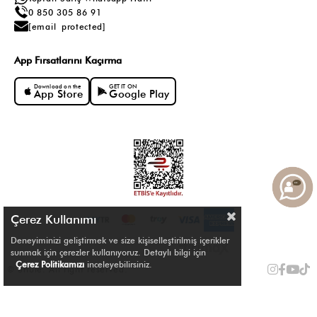
0 850 305 86 91
[email protected]
App Fırsatlarını Kaçırma
Download on the
GET IT ON
App Store
Google Play
Çerez Kullanımı
Deneyiminizi geliştirmek ve size kişiselleştirilmiş içerikler
sunmak için çerezler kullanıyoruz. Detaylı bilgi için
Çerez Politikamızı
inceleyebilirsiniz.
© Shule. All right reserved.