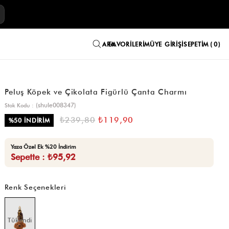
E
FAVORILERIM
ÜYE GIRIŞI
SEPETIM
0
Peluş Köpek ve Çikolata Figürlü Çanta Charmı
(shule008347)
Stok Kodu
₺239,80
₺119,90
%
50
İNDIRIM
Yaza Özel Ek %20 İndirim
Sepette : ₺95,92
Renk Seçenekleri
Tükendi