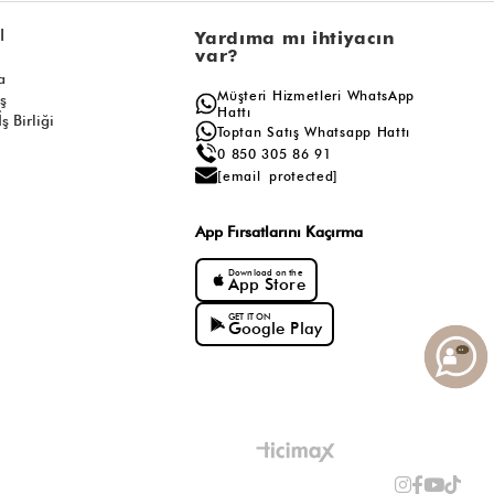
l
Yardıma mı ihtiyacın
var?
a
Müşteri Hizmetleri WhatsApp
ış
Hattı
ş Birliği
Toptan Satış Whatsapp Hattı
0 850 305 86 91
[email protected]
App Fırsatlarını Kaçırma
Download on the
App Store
GET IT ON
Google Play