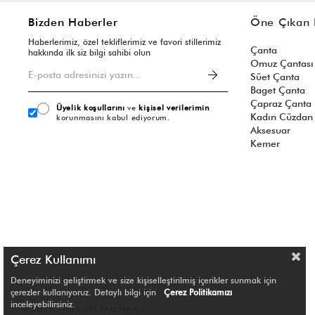
Bizden Haberler
Öne Çıkan 
Haberlerimiz, özel tekliflerimiz ve favori stillerimiz
Çanta
hakkında ilk siz bilgi sahibi olun
Omuz Çantası
Süet Çanta
Baget Çanta
Çapraz Çanta
Üyelik koşullarını
ve
kişisel verilerimin
Kadın Cüzdan
korunmasını kabul ediyorum.
Aksesuar
Kemer
Çerez Kullanımı
Deneyiminizi geliştirmek ve size kişiselleştirilmiş içerikler sunmak için
çerezler kullanıyoruz. Detaylı bilgi için
Çerez Politikamızı
inceleyebilirsiniz.
© Shule. All right reserved.