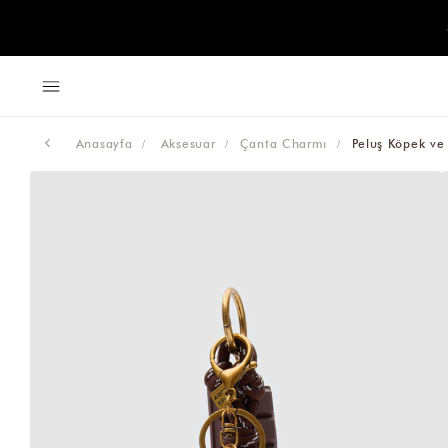
Anasayfa
Aksesuar
Çanta Charmı
Peluş Köpek ve