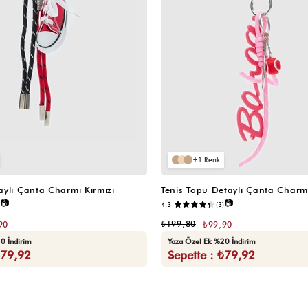
1
ylı Çanta Charmı Kırmızı
Tenis Topu Detaylı Çanta Charm
📷
📷
4.3
(3)
₺199,80
90
₺99,90
0 İndirim
Yaza Özel Ek %20 İndirim
₺79,92
Sepette : ₺79,92