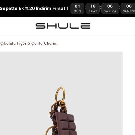
01
16
06
06
:
:
:
Sepette Ek %20 İndirim Fırsatı!
GÜN
SAAT
DAKIKA
SANIY
 Çikolata Figürlü Çanta Charmı