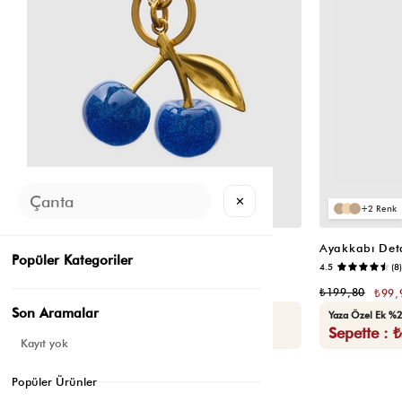
✕
2
2
Kirazlı Çanta Charmı Mavi
Ayakkabı Deta
Popüler Kategoriler
📷
4.7
(24)
4.5
(8)
₺279,80
₺199,80
₺139,90
₺99,
Son Aramalar
Yaza Özel Ek %20 İndirim
Yaza Özel Ek %2
Sepette : ₺111,92
Sepette : 
Kayıt yok
Popüler Ürünler