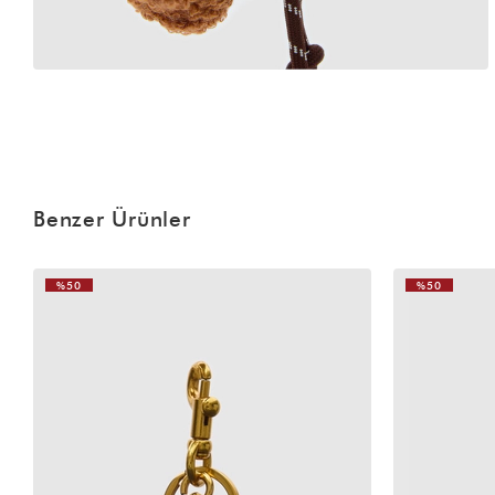
Benzer Ürünler
%50
%50