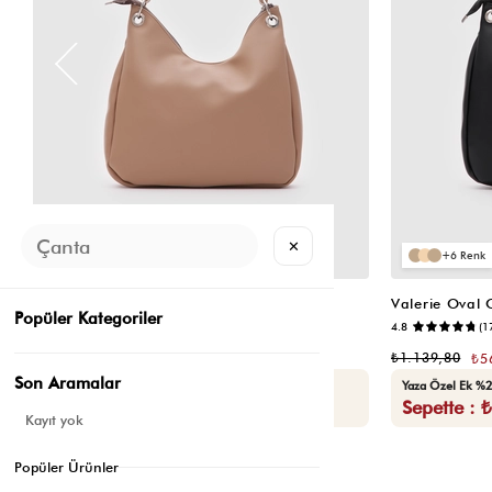
✕
6
6
Valerie Oval Omuz Çantası Vizon
Valerie Oval
Popüler Kategoriler
📷
4.8
(6)
4.8
(1
₺1.139,80
₺1.139,80
₺569,90
₺5
Son Aramalar
Seçili Ürünlerde Ek %30 İndirim
Yaza Özel Ek %2
Sepette : ₺398,93
Sepette : 
Kayıt yok
Popüler Ürünler