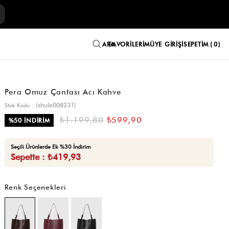
E
FAVORILERIM
ÜYE GIRIŞI
SEPETIM
0
Pera Omuz Çantası Acı Kahve
(shule008231)
Stok Kodu
₺1.199,80
₺599,90
%
50
İNDIRIM
Seçili Ürünlerde Ek %30 İndirim
Sepette : ₺419,93
Renk Seçenekleri