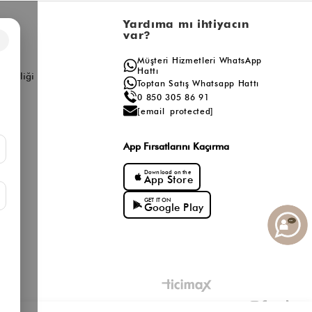
l
Yardıma mı ihtiyacın
var?
×
a
Müşteri Hizmetleri WhatsApp
ış
Hattı
ş Birliği
Toptan Satış Whatsapp Hattı
0 850 305 86 91
[email protected]
App Fırsatlarını Kaçırma
Download on the
App Store
GET IT ON
Google Play