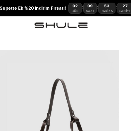
02
09
53
26
:
:
:
Sepette Ek %20 İndirim Fırsatı!
GÜN
SAAT
DAKIKA
SANIY