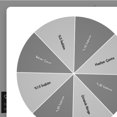
Bizden Haberler
Öne Çıkan 
Haberlerimiz, özel tekliflerimiz ve favori stillerimiz
Çanta
hakkında ilk siz bilgi sahibi olun
Omuz Çantası
Süet Çanta
Baget Çanta
Çapraz Çanta
Üyelik koşullarını
ve
kişisel verilerimin
Kadın Cüzdan
korunmasını kabul ediyorum.
Aksesuar
Kemer
Çerez Kullanımı
Deneyiminizi geliştirmek ve size kişiselleştirilmiş içerikler sunmak için
çerezler kullanıyoruz. Detaylı bilgi için
Çerez Politikamızı
inceleyebilirsiniz.
© Shule. All right reserved.