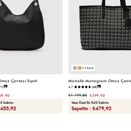
3
 Omuz Çantası Siyah
Michelle Monogram Omuz Çanta
📷
📷
71)
4.7
(68)
₺1.199,80
69,90
₺599,90
0 İndirim
Yaza Özel Ek %20 İndirim
₺455,92
Sepette : ₺479,92