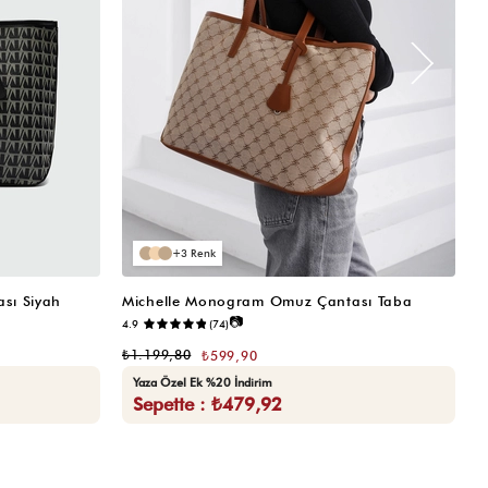
3
sı Siyah
Michelle Monogram Omuz Çantası Taba
M
📷
4.9
(74)
₺
₺1.199,80
₺599,90
Yaza Özel Ek %20 İndirim
Sepette : ₺479,92