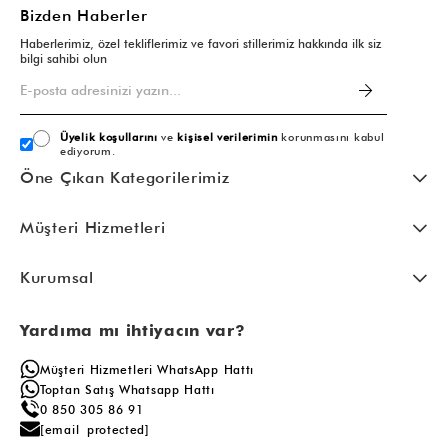
Bizden Haberler
Haberlerimiz, özel tekliflerimiz ve favori stillerimiz hakkında ilk siz
bilgi sahibi olun
Üyelik koşullarını
ve
kişisel verilerimin
korunmasını kabul
ediyorum.
Öne Çıkan Kategorilerimiz
Müşteri Hizmetleri
Kurumsal
Yardıma mı ihtiyacın var?
Müşteri Hizmetleri WhatsApp Hattı
Toptan Satış Whatsapp Hattı
0 850 305 86 91
[email protected]