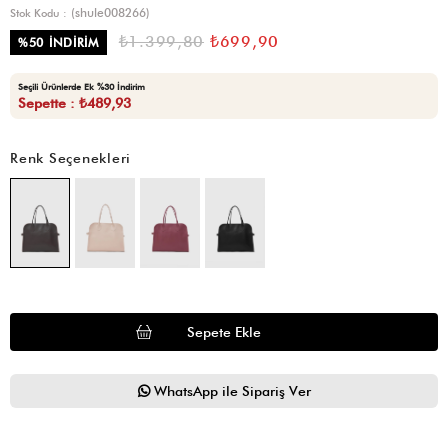
(shule008266)
Stok Kodu
₺1.399,80
₺699,90
%
50
İNDIRIM
Seçili Ürünlerde Ek %30 İndirim
Sepette : ₺489,93
Renk Seçenekleri
WhatsApp ile Sipariş Ver