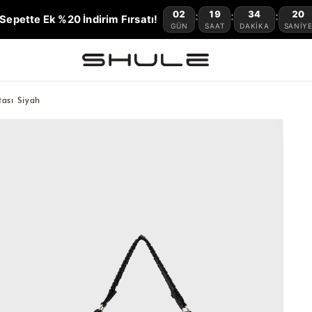
02
19
34
19
:
:
:
Sepette Ek %20 İndirim Fırsatı!
GÜN
SAAT
DAKIKA
SANIY
ası Siyah