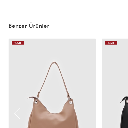
Benzer Ürünler
%50
%50
VIDEOLU
ÜRÜN