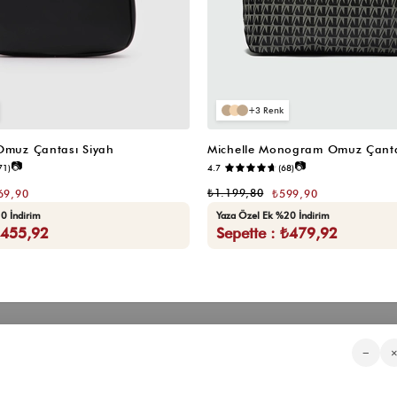
3
 Omuz Çantası Siyah
Michelle Monogram Omuz Çanta
📷
📷
71)
4.7
(68)
₺1.199,80
69,90
₺599,90
0 İndirim
Yaza Özel Ek %20 İndirim
₺455,92
Sepette : ₺479,92
Kategorilerimiz
Müşteri Hizmetleri
Kurumsa
−
Sıkça Sorulan Sorular
Hakkımızd
Üyeliksiz Sipariş Takibi
Toptan Sat