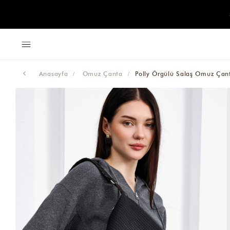
Anasayfa
Omuz Çanta
Polly Örgülü Salaş Omuz Çant