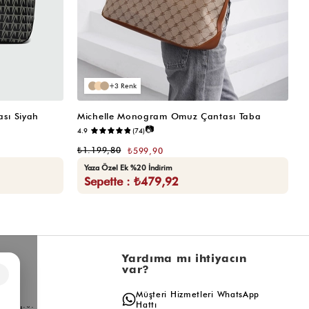
3
sı Siyah
Michelle Monogram Omuz Çantası Taba
M
📷
4.9
(74)
₺
₺1.199,80
₺599,90
Yaza Özel Ek %20 İndirim
Sepette : ₺479,92
l
Yardıma mı ihtiyacın
var?
×
a
Müşteri Hizmetleri WhatsApp
ış
Hattı