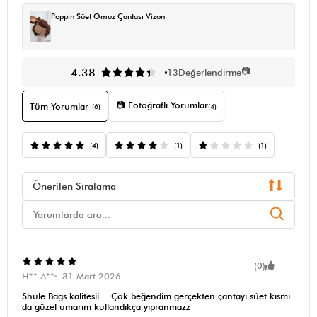
Poppin Süet Omuz Çantası Vizon
📷
4.38
13
Değerlendirme
📷 Fotoğraflı Yorumlar
Tüm Yorumlar
(6)
(4)
(4)
(1)
(1)
Önerilen Sıralama
(0)
H** A**
31 Mart 2026
Shule Bags kalitesii… Çok beğendim gerçekten çantayı süet kısmı
da güzel umarım kullandıkça yıpranmazz