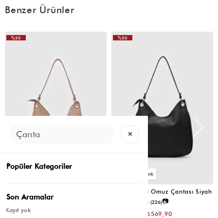
**** ****
23 Ocak 2026
Benzer Ürünler
Çok güzel bi çanta👌👌👌
%50
%50
VIDEOLU
(0)
ÜRÜN
M** C**
04 Kasım 2025
Gelen aynı çanta değil
✕
Popüler Kategoriler
6
6
Valerie Oval Omuz Çantası Vizon
Valerie Oval Omuz Çantası Siyah
Son Aramalar
📷
📷
3.4
(12)
4.2
(226)
Kayıt yok
₺1.139,80
₺1.139,80
₺569,90
₺569,90