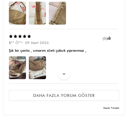
(0)
B** Ö**
09 Mart 2026
Şık bir çanta , umarım süeti çabuk yıpranmaz ,
(0)
DAHA FAZLA YORUM GÖSTER
B** B** K**
15 Şubat 2026
Beğendim hoş oldu
Kaynak: Trendyol
(0)