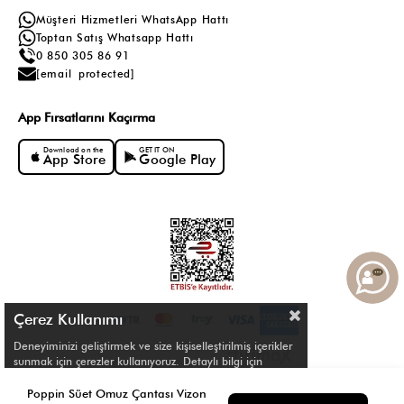
Müşteri Hizmetleri WhatsApp Hattı
Toptan Satış Whatsapp Hattı
0 850 305 86 91
[email protected]
App Fırsatlarını Kaçırma
Download on the
GET IT ON
App Store
Google Play
Çerez Kullanımı
Deneyiminizi geliştirmek ve size kişiselleştirilmiş içerikler
sunmak için çerezler kullanıyoruz. Detaylı bilgi için
Çerez Politikamızı
inceleyebilirsiniz.
© Shule. All right reserved.
Poppin Süet Omuz Çantası Vizon