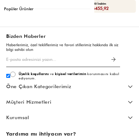
Seçili Ürünlerde Ek %30 İndirim
Yaza Özel Ek %20 İndirim
Sepette : ₺398,93
Sepette : ₺455,92
Popüler Ürünler
Bizden Haberler
Haberlerimiz, özel tekliflerimiz ve favori stillerimiz hakkında ilk siz
bilgi sahibi olun
Üyelik koşullarını
ve
kişisel verilerimin
korunmasını kabul
ediyorum.
Öne Çıkan Kategorilerimiz
Müşteri Hizmetleri
Kurumsal
Yardıma mı ihtiyacın var?