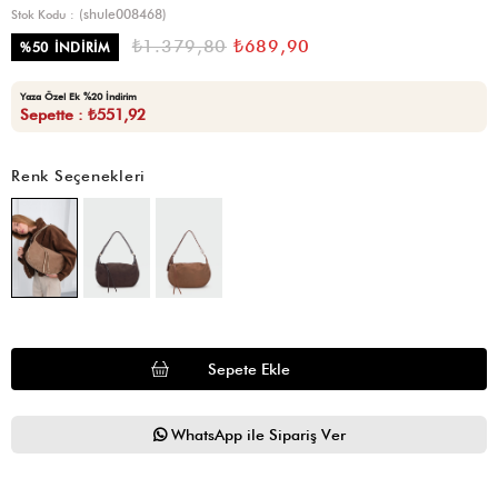
(shule008468)
Stok Kodu
₺1.379,80
₺689,90
%
50
İNDIRIM
Yaza Özel Ek %20 İndirim
Sepette : ₺551,92
Renk Seçenekleri
WhatsApp ile Sipariş Ver