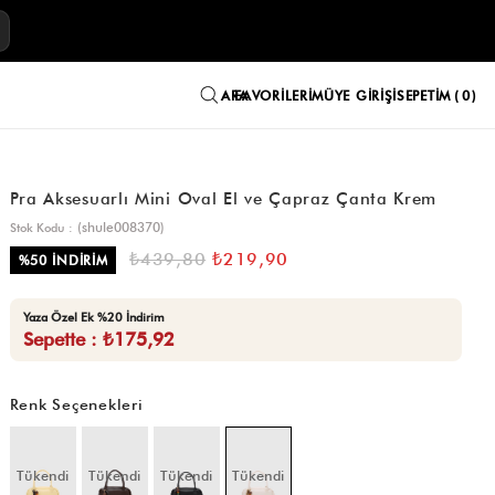
E
FAVORILERIM
ÜYE GIRIŞI
SEPETIM
0
Pra Aksesuarlı Mini Oval El ve Çapraz Çanta Krem
(shule008370)
Stok Kodu
₺439,80
₺219,90
%
50
İNDIRIM
Yaza Özel Ek %20 İndirim
Sepette : ₺175,92
Renk Seçenekleri
Tükendi
Tükendi
Tükendi
Tükendi