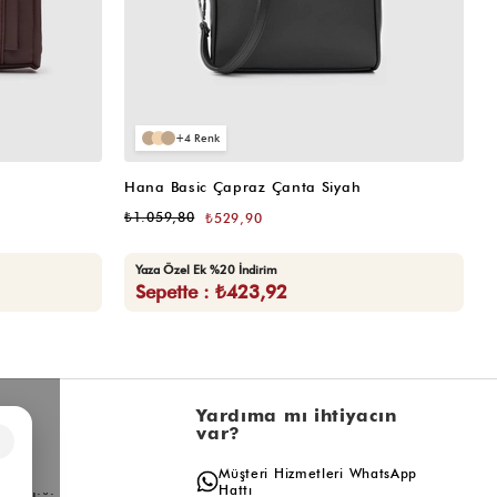
4
Hana Basic Çapraz Çanta Siyah
H
₺1.059,80
₺
₺529,90
Yaza Özel Ek %20 İndirim
Sepette : ₺423,92
l
Yardıma mı ihtiyacın
var?
×
a
Müşteri Hizmetleri WhatsApp
ış
Hattı