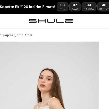
03
07
33
45
:
:
:
Sepette Ek %20 İndirim Fırsatı!
GÜN
SAAT
DAKIKA
SANIY
 ve Çapraz Çanta Krem