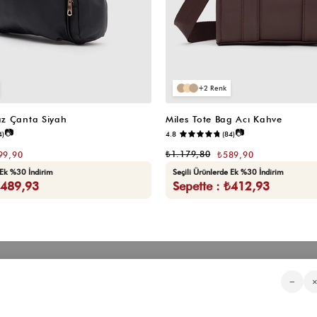
2
z Çanta Siyah
Miles Tote Bag Acı Kahve
📷
📷
4)
4.8
(84)
₺1.179,80
99,90
₺589,90
 Ek %30 İndirim
Seçili Ürünlerde Ek %30 İndirim
₺489,93
Sepette : ₺412,93
Kategorilerimiz
Müşteri Hizmetleri
Kurumsa
−
Sıkça Sorulan Sorular
Hakkımızd
Üyeliksiz Sipariş Takibi
Toptan Sat