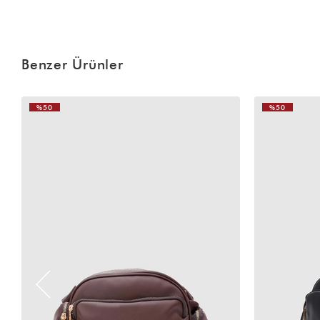
Benzer Ürünler
%50
%50
VIDEOLU
VIDEOLU
ÜRÜN
ÜRÜN