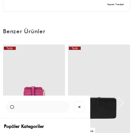
Kaynak: Trendyol
Benzer Ürünler
%50
%50
✕
Popüler Kategoriler
2
4