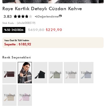
Raye Kartlık Detaylı Cüzdan Kahve
📷
3.83
6
Değerlendirme
(shule008519)
Stok Kodu
₺459,80
₺229,90
%
50
İNDIRIM
Yaza Özel Ek %20 İndirim
Sepette : ₺183,92
Renk Seçenekleri
Tükendi
Tükendi
Tükendi
Tükendi
Tükendi
Tükendi
Tükendi