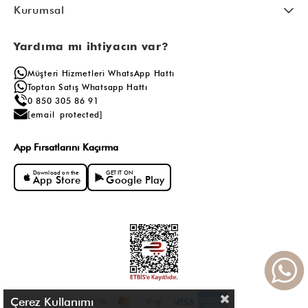
Kurumsal
Yardıma mı ihtiyacın var?
Müşteri Hizmetleri WhatsApp Hattı
Toptan Satış Whatsapp Hattı
0 850 305 86 91
[email protected]
App Fırsatlarını Kaçırma
Download on the
GET IT ON
App Store
Google Play
Çerez Kullanımı