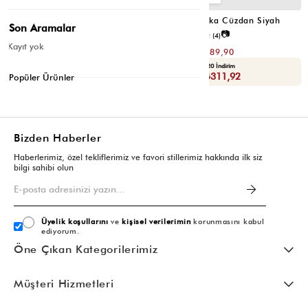
Cat Çok Gözlü Kartlık Cüzdan Fuşya
Portföy Tabaka Cüzdan Siyah
Son Aramalar
📷
📷
3.8
(6)
2.5
(4)
Kayıt yok
₺299,80
₺779,80
₺149,90
₺389,90
Yaza Özel Ek %20 İndirim
Yaza Özel Ek %20 İndirim
Sepette : ₺119,92
Sepette : ₺311,92
Popüler Ürünler
Bizden Haberler
Haberlerimiz, özel tekliflerimiz ve favori stillerimiz hakkında ilk siz
bilgi sahibi olun
Üyelik koşullarını
ve
kişisel verilerimin
korunmasını kabul
ediyorum.
Öne Çıkan Kategorilerimiz
Müşteri Hizmetleri