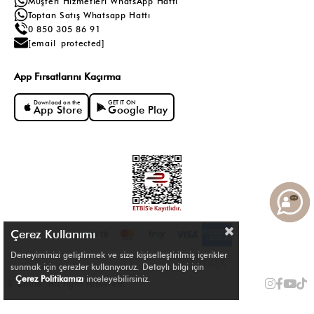
Müşteri Hizmetleri WhatsApp Hattı
Toptan Satış Whatsapp Hattı
0 850 305 86 91
[email protected]
App Fırsatlarını Kaçırma
Download on the
GET IT ON
App Store
Google Play
Çerez Kullanımı
Deneyiminizi geliştirmek ve size kişiselleştirilmiş içerikler
sunmak için çerezler kullanıyoruz. Detaylı bilgi için
Çerez Politikamızı
inceleyebilirsiniz.
© Shule. All right reserved.