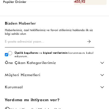
Sepette : ₺398,93
Sepette : ₺455,92
Popüler Ürünler
Bizden Haberler
Haberlerimiz, özel tekliflerimiz ve favori stillerimiz hakkında ilk siz
bilgi sahibi olun
Üyelik koşullarını
ve
kişisel verilerimin
korunmasını kabul
ediyorum.
Öne Çıkan Kategorilerimiz
Müşteri Hizmetleri
Kurumsal
Yardıma mı ihtiyacın var?