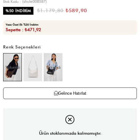
(shule008587)
Stok Kodu
₺1.179,80
₺589,90
%
50
İNDIRIM
Yaza Özel Ek %20 İndirim
Sepette : ₺471,92
Renk Seçenekleri
Tükendi
Tükendi
Gelince Hatırlat
Ürün stoklarımızda kalmamıştır.