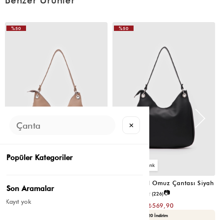
%50
%50
VIDEOLU
ÜRÜN
✕
Popüler Kategoriler
6
6
Valerie Oval Omuz Çantası Vizon
Valerie Oval Omuz Çantası Siyah
Son Aramalar
📷
📷
3.4
(12)
4.2
(226)
Kayıt yok
₺1.139,80
₺1.139,80
₺569,90
₺569,90
Seçili Ürünlerde Ek %30 İndirim
Yaza Özel Ek %20 İndirim