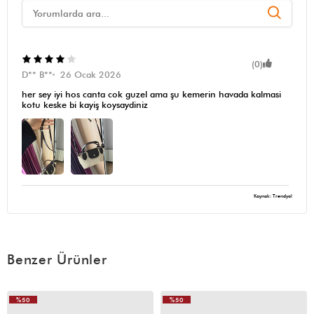
(0)
D** B**
26 Ocak 2026
her sey iyi hos canta cok guzel ama şu kemerin havada kalmasi
kotu keske bi kayiş koysaydiniz
Kaynak: Trendyol
Benzer Ürünler
%50
%50
VIDEOLU