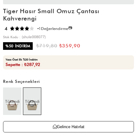
Tiger Hasır Small Omuz Çantası
Kahverengi
📷
4
1
Değerlendirme
(shule008077)
Stok Kodu
₺719,80
₺359,90
%
50
İNDIRIM
Yaza Özel Ek %20 İndirim
Sepette : ₺287,92
Renk Seçenekleri
Tükendi
Tükendi
Gelince Hatırlat