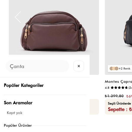
✕
2
2
Montes Çapraz Çanta Acı Kahve
Montes Çapra
Popüler Kategoriler
📷
5.0
(10)
4.8
(2
₺1.399,80
₺1.399,80
₺699,90
₺6
Son Aramalar
Seçili Ürünlerde Ek %30 İndirim
Seçili Ürünlerde
Sepette : ₺489,93
Sepette : 
Kayıt yok
Popüler Ürünler