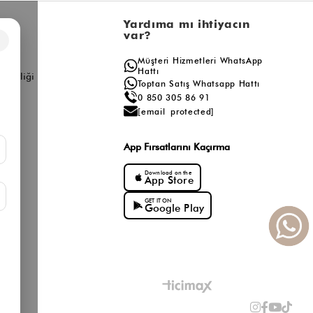
l
Yardıma mı ihtiyacın
var?
×
a
Müşteri Hizmetleri WhatsApp
ış
Hattı
ş Birliği
Toptan Satış Whatsapp Hattı
0 850 305 86 91
[email protected]
App Fırsatlarını Kaçırma
Download on the
App Store
GET IT ON
Google Play