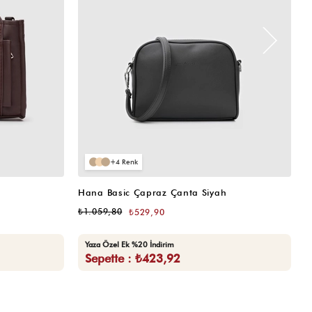
4
Hana Basic Çapraz Çanta Siyah
H
₺1.059,80
₺
₺529,90
Yaza Özel Ek %20 İndirim
Sepette : ₺423,92