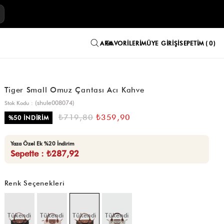
E
FAVORILERIM
ÜYE GIRIŞI
SEPETIM
0
Tiger Small Omuz Çantası Acı Kahve
(shule008074)
Stok Kodu
₺719,80
₺359,90
%
50
İNDIRIM
Yaza Özel Ek %20 İndirim
Sepette : ₺287,92
Renk Seçenekleri
Tükendi
Tükendi
Tükendi
Tükendi