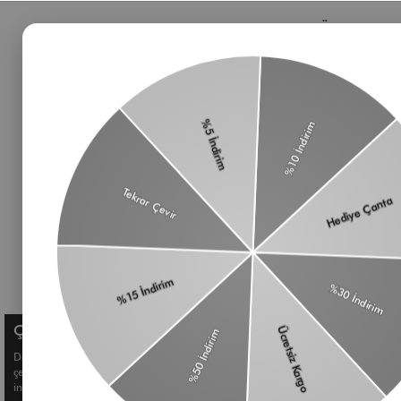
Bizden Haberler
Öne Çıkan 
Haberlerimiz, özel tekliflerimiz ve favori stillerimiz
Çanta
hakkında ilk siz bilgi sahibi olun
Omuz Çantası
Süet Çanta
Baget Çanta
Çapraz Çanta
Üyelik koşullarını
ve
kişisel verilerimin
Kadın Cüzdan
korunmasını kabul ediyorum.
Aksesuar
Kemer
Çerez Kullanımı
Deneyiminizi geliştirmek ve size kişiselleştirilmiş içerikler sunmak için
çerezler kullanıyoruz. Detaylı bilgi için
Çerez Politikamızı
inceleyebilirsiniz.
© Shule. All right reserved.