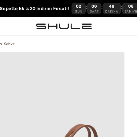
02
06
48
07
:
:
:
Sepette Ek %20 İndirim Fırsatı!
GÜN
SAAT
DAKIKA
SANIY
cı Kahve