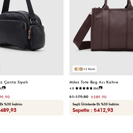
2
z Çanta Siyah
Miles Tote Bag Acı Kahve
📷
📷
4)
4.8
(84)
₺1.179,80
99,90
₺589,90
 Ek %30 İndirim
Seçili Ürünlerde Ek %30 İndirim
₺489,93
Sepette : ₺412,93