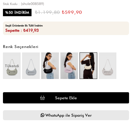
(shule008589)
Stok Kodu
₺1.199,80
₺599,90
%
50
İNDIRIM
Seçili Ürünlerde Ek %30 İndirim
Sepette : ₺419,93
Renk Seçenekleri
Tükendi
WhatsApp ile Sipariş Ver