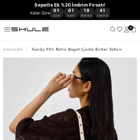
YENİ
CÜZDAN
ÇOK
VE
OMUZ
ÇAPRAZ
BAGET
HASIR
KANVAS
AVANTAJLI
Sepette Ek %20 İndirim Fırsatı!
GELENLER
VE
KEMER
AKSESUAR
SATANLAR
SEYAHAT
ÇANTASI
ÇANTA
ÇANTA
ÇANTA
ÇANTA
ÜRÜNLER
01
01
19
41
:
:
:
🔥
KARTLIKLAR
ÇANTASI
GÜN
SAAT
DAKIKA
SANIYE
0
Anasayfa
Sandy 90's Retro Baget Çanta Butter Yellow