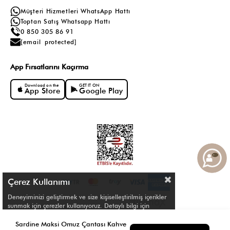
Müşteri Hizmetleri WhatsApp Hattı
Toptan Satış Whatsapp Hattı
0 850 305 86 91
[email protected]
App Fırsatlarını Kaçırma
Download on the
GET IT ON
App Store
Google Play
Çerez Kullanımı
Deneyiminizi geliştirmek ve size kişiselleştirilmiş içerikler
sunmak için çerezler kullanıyoruz. Detaylı bilgi için
Çerez Politikamızı
inceleyebilirsiniz.
© Shule. All right reserved.
Sardine Maksi Omuz Çantası Kahve