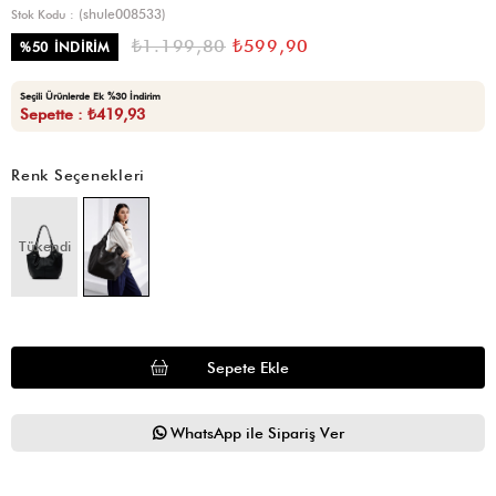
(shule008533)
Stok Kodu
₺1.199,80
₺599,90
%
50
İNDIRIM
Seçili Ürünlerde Ek %30 İndirim
Sepette : ₺419,93
Renk Seçenekleri
Tükendi
WhatsApp ile Sipariş Ver