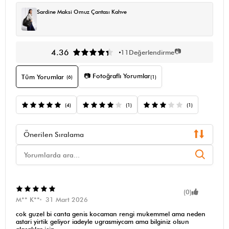
Sardine Maksi Omuz Çantası Kahve
📷
4.36
11
Değerlendirme
📷 Fotoğraflı Yorumlar
Tüm Yorumlar
(6)
(1)
(4)
(1)
(1)
Önerilen Sıralama
(0)
M** K**
31 Mart 2026
cok guzel bi canta genis kocaman rengi mukemmel ama neden
astari yirtik geliyor iadeyle ugrasmiycam ama bilginiz olsun