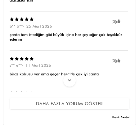
alacaklar icin
(0)
b** ö**
25 Mart 2026
çanta tam istediğim gibi büyük içine her şey sığar çok teşekkür
ederim
(0)
s** e**
11 Mart 2026
biraz kokusu var ama geçer heralde çok iyi çanta
(0)
F** E** E**
15 Şubat 2026
DAHA FAZLA YORUM GÖSTER
Dostlar gorunus baya guzel ben de begendim durusunu ama
askilari cok cok ince ve derisi de cok ince durmadan buzusuyo ve
kolumdan dusuyo ozellikle mont giyiyorsam. Bir daha olsa
Kaynak: Trendyol
almam. Goruntuye lafim yok ama kalite dusuk