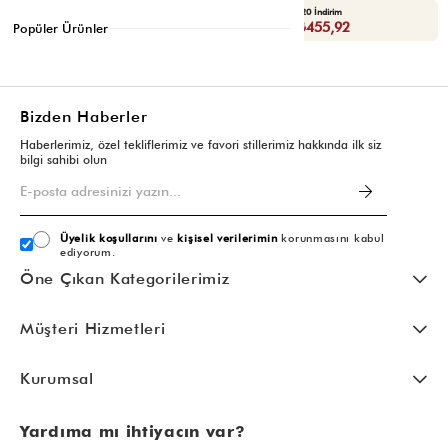
Seçili Ürünlerde Ek %30 İndirim
Yaza Özel Ek %20 İndirim
Sepette : ₺398,93
Sepette : ₺455,92
Popüler Ürünler
Bizden Haberler
Haberlerimiz, özel tekliflerimiz ve favori stillerimiz hakkında ilk siz
bilgi sahibi olun
Üyelik koşullarını
ve
kişisel verilerimin
korunmasını kabul
ediyorum.
Öne Çıkan Kategorilerimiz
Müşteri Hizmetleri
Kurumsal
Yardıma mı ihtiyacın var?