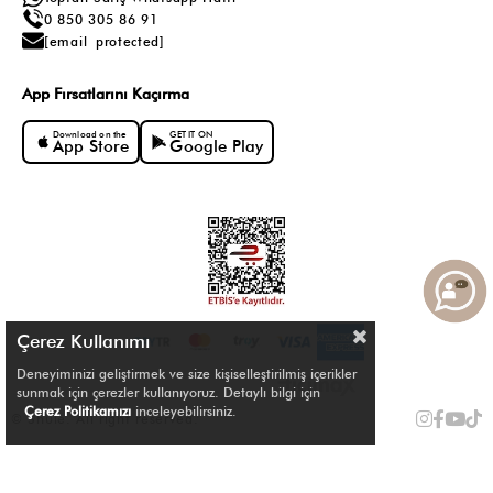
0 850 305 86 91
[email protected]
App Fırsatlarını Kaçırma
Download on the
GET IT ON
App Store
Google Play
Çerez Kullanımı
Deneyiminizi geliştirmek ve size kişiselleştirilmiş içerikler
sunmak için çerezler kullanıyoruz. Detaylı bilgi için
Çerez Politikamızı
inceleyebilirsiniz.
© Shule. All right reserved.