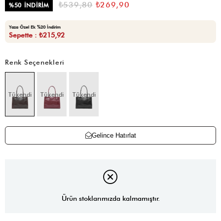
₺539,80
₺269,90
%
50
İNDIRIM
Yaza Özel Ek %20 İndirim
Sepette : ₺215,92
Renk Seçenekleri
Tükendi
Tükendi
Tükendi
Gelince Hatırlat
Ürün stoklarımızda kalmamıştır.