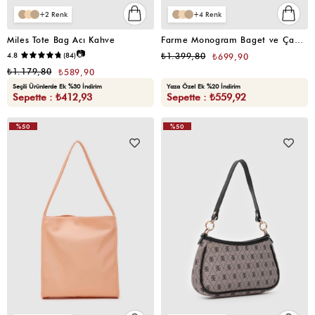
2
4
Miles Tote Bag Acı Kahve
Farme Monogram Baget ve Çapraz Çanta Siyah
📷
4.8
(84)
₺1.399,80
₺699,90
₺1.179,80
₺589,90
Seçili Ürünlerde Ek %30 İndirim
Yaza Özel Ek %20 İndirim
Sepette : ₺412,93
Sepette : ₺559,92
%50
%50
VIDEOLU
ÜRÜN