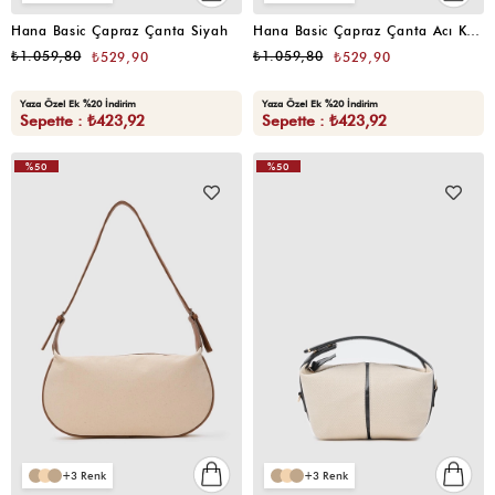
Hana Basic Çapraz Çanta Siyah
Hana Basic Çapraz Çanta Acı Kahve
₺1.059,80
₺1.059,80
₺529,90
₺529,90
Yaza Özel Ek %20 İndirim
Yaza Özel Ek %20 İndirim
Sepette : ₺423,92
Sepette : ₺423,92
%50
%50
VIDEOLU
ÜRÜN
3
3