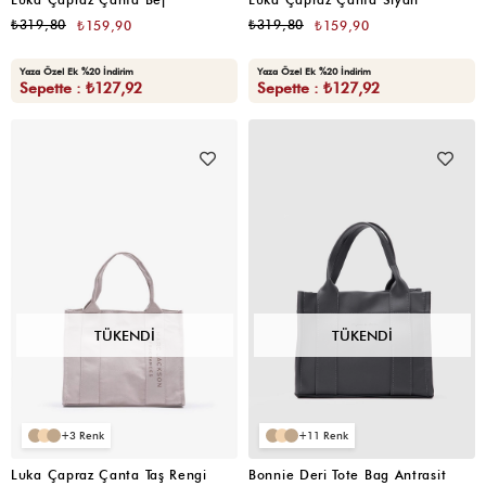
₺319,80
₺319,80
₺159,90
₺159,90
Yaza Özel Ek %20 İndirim
Yaza Özel Ek %20 İndirim
Sepette : ₺127,92
Sepette : ₺127,92
TÜKENDI
TÜKENDI
3
11
Luka Çapraz Çanta Taş Rengi
Bonnie Deri Tote Bag Antrasit