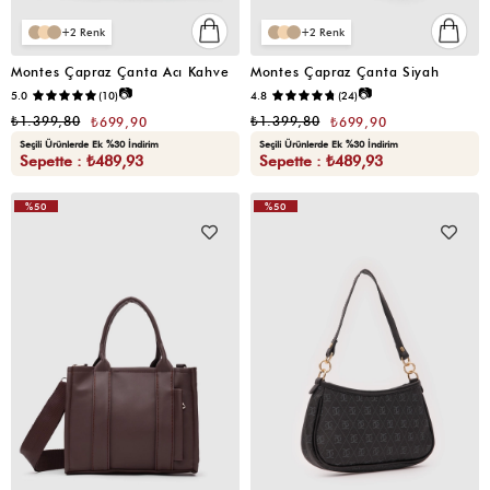
2
2
Montes Çapraz Çanta Acı Kahve
Montes Çapraz Çanta Siyah
📷
📷
5.0
(10)
4.8
(24)
₺1.399,80
₺1.399,80
₺699,90
₺699,90
Seçili Ürünlerde Ek %30 İndirim
Seçili Ürünlerde Ek %30 İndirim
Sepette : ₺489,93
Sepette : ₺489,93
%50
%50
VIDEOLU
ÜRÜN