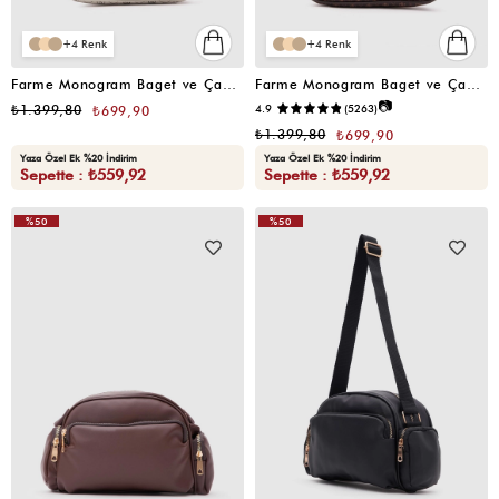
4
4
Farme Monogram Baget ve Çapraz Çanta Bej
Farme Monogram Baget ve Çapraz Çanta Kahverengi
📷
₺1.399,80
4.9
(5263)
₺699,90
₺1.399,80
₺699,90
Yaza Özel Ek %20 İndirim
Yaza Özel Ek %20 İndirim
Sepette : ₺559,92
Sepette : ₺559,92
%50
%50
VIDEOLU
VIDEOLU
ÜRÜN
ÜRÜN