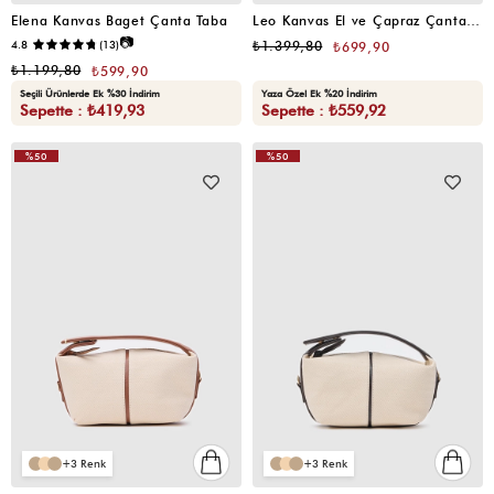
Elena Kanvas Baget Çanta Taba
Leo Kanvas El ve Çapraz Çanta Siyah
📷
4.8
(13)
₺1.399,80
₺699,90
₺1.199,80
₺599,90
Seçili Ürünlerde Ek %30 İndirim
Yaza Özel Ek %20 İndirim
Sepette : ₺419,93
Sepette : ₺559,92
%50
%50
3
3