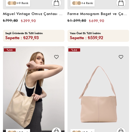
9
4
Miguel Vintage Omuz Çantası Somon
Farme Monogram Baget ve Çapraz Çanta Gri
₺799,80
₺1.399,80
₺399,90
₺699,90
Seçili Ürünlerde Ek %30 İndirim
Yaza Özel Ek %20 İndirim
Sepette : ₺279,93
Sepette : ₺559,92
%50
%50
VIDEOLU
VIDEOLU
ÜRÜN
ÜRÜN