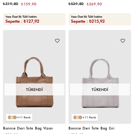
₺319,80
₺539,80
₺159,90
₺269,90
Yaza Özel Ek %20 İndirim
Yaza Özel Ek %20 İndirim
Sepette : ₺127,92
Sepette : ₺215,92
TÜKENDI
TÜKENDI
11
11
Bonnie Deri Tote Bag Vizon
Bonnie Deri Tote Bag Gri