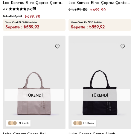
Leo Kanvas El ve Çapraz Çanta Taba
Leo Kanvas El ve Çapraz Çanta Acı Kahve
📷
4.9
(69)
₺1.399,80
₺699,90
₺1.399,80
₺699,90
Yaza Özel Ek %20 İndirim
Yaza Özel Ek %20 İndirim
Sepette : ₺559,92
Sepette : ₺559,92
TÜKENDI
TÜKENDI
3
3
Luka Çapraz Çanta Bej
Luka Çapraz Çanta Siyah