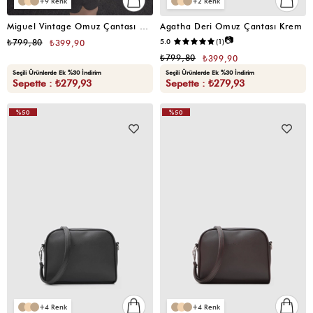
9
2
Miguel Vintage Omuz Çantası Krem
Agatha Deri Omuz Çantası Krem
📷
₺799,80
5.0
(1)
₺399,90
₺799,80
₺399,90
Seçili Ürünlerde Ek %30 İndirim
Seçili Ürünlerde Ek %30 İndirim
Sepette : ₺279,93
Sepette : ₺279,93
%50
%50
4
4