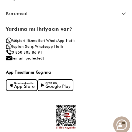
Kurumsal
Yardıma mı ihtiyacın var?
Müşteri Hizmetleri WhatsApp Hattı
Toptan Satış Whatsapp Hattı
0 850 305 86 91
[email protected]
App Fırsatlarını Kaçırma
Download on the
GET IT ON
App Store
Google Play