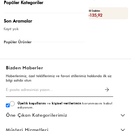
Popüler Kategoriler
Yaza Özel Ek %20 İndirim
Yaza Özel Ek %20 İndirim
Sepette : ₺215,92
Sepette : ₺135,92
Son Aramalar
Kayıt yok
Popüler Ürünler
Bizden Haberler
Haberlerimiz, özel tekliflerimiz ve favori stillerimiz hakkında ilk siz
bilgi sahibi olun
Üyelik koşullarını
ve
kişisel verilerimin
korunmasını kabul
ediyorum.
Öne Çıkan Kategorilerimiz
Müşteri Hizmetleri