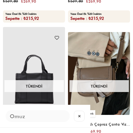
₺539,80
₺539,80
₺269,90
₺269,90
Yaza Özel Ek %20 İndirim
Yaza Özel Ek %20 İndirim
Sepette : ₺215,92
Sepette : ₺215,92
TÜKENDI
TÜKENDI
11
2
✕
Bonnie Deri Tote Bag Siyah
Violet Kapaklı Çapraz Çanta Vizon
₺539,80
₺339,80
₺269,90
₺169,90