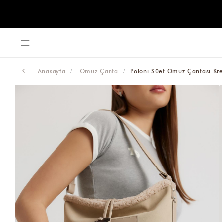
Anasayfa
Omuz Çanta
Poloni Süet Omuz Çantası Kr