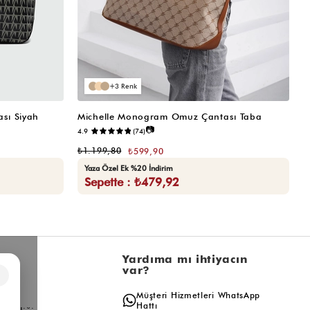
3
sı Siyah
Michelle Monogram Omuz Çantası Taba
M
📷
4.9
(74)
₺
₺1.199,80
₺599,90
Yaza Özel Ek %20 İndirim
Sepette : ₺479,92
l
Yardıma mı ihtiyacın
var?
×
a
Müşteri Hizmetleri WhatsApp
ış
Hattı