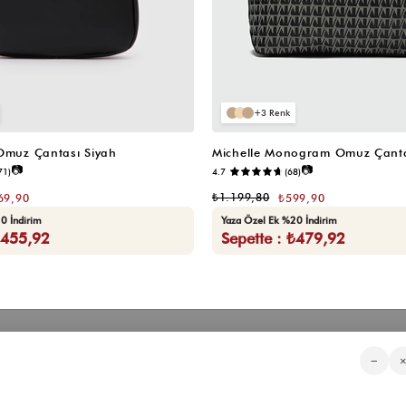
3
 Omuz Çantası Siyah
Michelle Monogram Omuz Çanta
📷
📷
71)
4.7
(68)
₺1.199,80
69,90
₺599,90
0 İndirim
Yaza Özel Ek %20 İndirim
₺455,92
Sepette : ₺479,92
Kategorilerimiz
Müşteri Hizmetleri
Kurumsa
−
Sıkça Sorulan Sorular
Hakkımızd
Üyeliksiz Sipariş Takibi
Toptan Sat