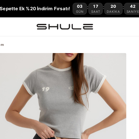
03
17
20
40
:
:
:
Sepette Ek %20 İndirim Fırsatı!
GÜN
SAAT
DAKIKA
SANIY
em