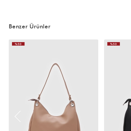
Benzer Ürünler
%50
%50
VIDEOLU
ÜRÜN