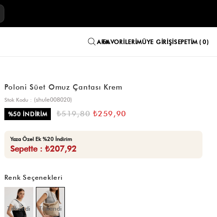
E
FAVORILERIM
ÜYE GIRIŞI
SEPETIM
0
Poloni Süet Omuz Çantası Krem
(shule008020)
Stok Kodu
₺519,80
₺259,90
%
50
İNDIRIM
Yaza Özel Ek %20 İndirim
Sepette : ₺207,92
Renk Seçenekleri
Tükendi
Tükendi