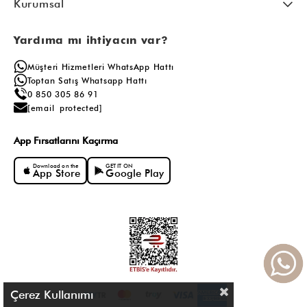
Kurumsal
Yardıma mı ihtiyacın var?
Müşteri Hizmetleri WhatsApp Hattı
Toptan Satış Whatsapp Hattı
0 850 305 86 91
[email protected]
App Fırsatlarını Kaçırma
Download on the
GET IT ON
App Store
Google Play
Çerez Kullanımı