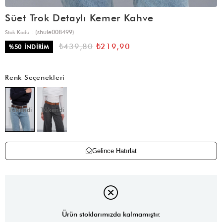
Süet Trok Detaylı Kemer Kahve
(shule008499)
Stok Kodu
₺439,80
₺219,90
%
50
İNDIRIM
Renk Seçenekleri
Tükendi
Tükendi
Gelince Hatırlat
Ürün stoklarımızda kalmamıştır.