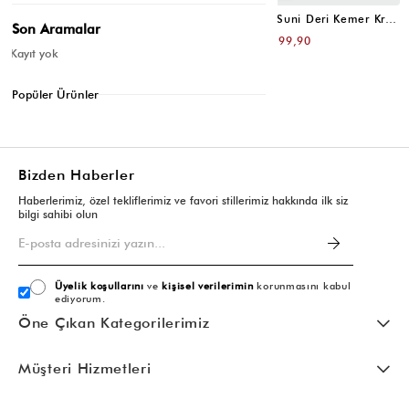
Oval Tokalı Klasik Suni Deri Kemer Siyah
Uzun Tokalı Suni Deri Kemer Krem
Son Aramalar
₺399,80
₺399,80
₺199,90
₺199,90
Kayıt yok
Popüler Ürünler
Bizden Haberler
Haberlerimiz, özel tekliflerimiz ve favori stillerimiz hakkında ilk siz
bilgi sahibi olun
Üyelik koşullarını
ve
kişisel verilerimin
korunmasını kabul
ediyorum.
Öne Çıkan Kategorilerimiz
Müşteri Hizmetleri