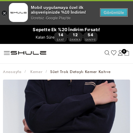
YENİ
CÜZDAN
ÇOK
VE
OMUZ
ÇAPRAZ
BAGET
HASIR
KANVAS
AVANTAJLI
GELENLER
VE
KEMER
AKSESUAR
Mobil uygulamaya özel ilk
SATANLAR
SEYAHAT
ÇANTASI
ÇANTA
ÇANTA
ÇANTA
ÇANTA
ÜRÜNLER
🔥
KARTLIKLAR
alışverişinizde %10 İndirim!
Görüntüle
ÇANTASI
Ücretsiz -Google Play'de
Sepette Ek %20 İndirim Fırsatı!
14
12
54
:
:
SAAT
DAKIKA
SANIYE
0
Anasayfa
Kemer
Süet Trok Detaylı Kemer Kahve