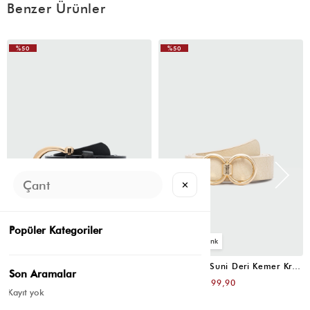
Benzer Ürünler
%50
%50
✕
Popüler Kategoriler
4
4
Oval Tokalı Klasik Suni Deri Kemer Siyah
Uzun Tokalı Suni Deri Kemer Krem
Son Aramalar
₺399,80
₺399,80
₺199,90
₺199,90
Kayıt yok