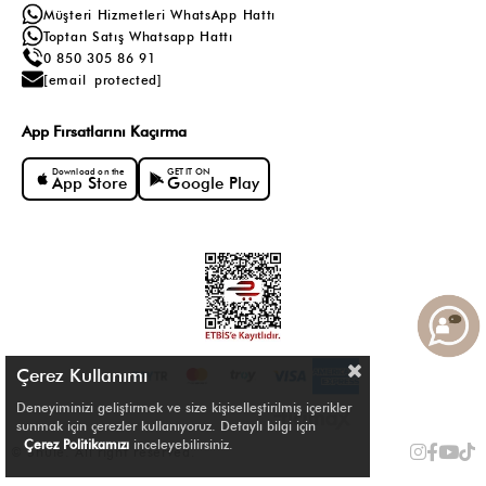
Müşteri Hizmetleri WhatsApp Hattı
Toptan Satış Whatsapp Hattı
0 850 305 86 91
[email protected]
App Fırsatlarını Kaçırma
Download on the
GET IT ON
App Store
Google Play
Çerez Kullanımı
Deneyiminizi geliştirmek ve size kişiselleştirilmiş içerikler
sunmak için çerezler kullanıyoruz. Detaylı bilgi için
Çerez Politikamızı
inceleyebilirsiniz.
© Shule. All right reserved.