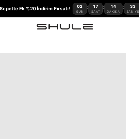
02
17
14
32
:
:
:
Sepette Ek %20 İndirim Fırsatı!
GÜN
SAAT
DAKIKA
SANIY
t