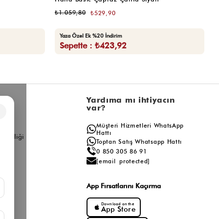
₺1.059,80
₺
₺529,90
Yaza Özel Ek %20 İndirim
Sepette : ₺423,92
l
Yardıma mı ihtiyacın
var?
×
a
Müşteri Hizmetleri WhatsApp
ış
Hattı
ş Birliği
Toptan Satış Whatsapp Hattı
0 850 305 86 91
[email protected]
App Fırsatlarını Kaçırma
Download on the
App Store