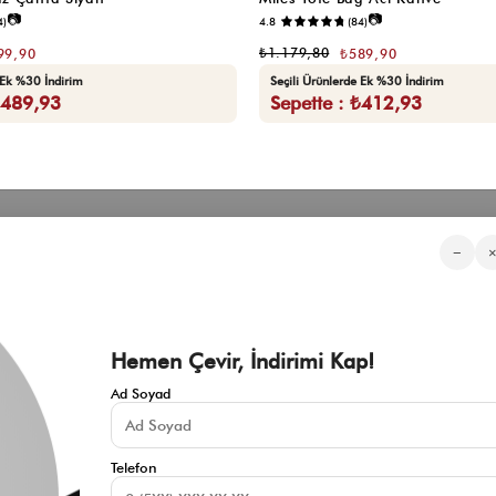
📷
📷
4)
4.8
(84)
₺1.179,80
99,90
₺589,90
 Ek %30 İndirim
Seçili Ürünlerde Ek %30 İndirim
₺489,93
Sepette : ₺412,93
Kategorilerimiz
Müşteri Hizmetleri
Kurumsa
−
Sıkça Sorulan Sorular
Hakkımızd
Üyeliksiz Sipariş Takibi
Toptan Sat
Üyeliksiz Kolay İade
İnfluencer İ
KVKK Aydınlatma Metni
Blog
Çerez Politikası
Hemen Çevir, İndirimi Kap!
İade ve Değişim Şartları
Mesafeli Satış Sözleşmesi
Ad Soyad
İletişim
Gizlilik Politikası
Telefon