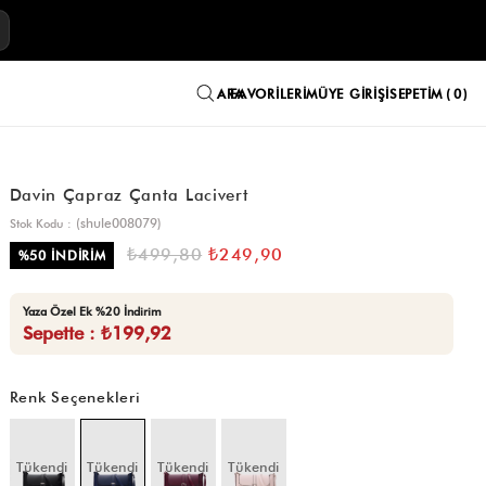
E
FAVORILERIM
ÜYE GIRIŞI
SEPETIM
0
Davin Çapraz Çanta Lacivert
(shule008079)
Stok Kodu
₺499,80
₺249,90
%
50
İNDIRIM
Yaza Özel Ek %20 İndirim
Sepette : ₺199,92
Renk Seçenekleri
Tükendi
Tükendi
Tükendi
Tükendi