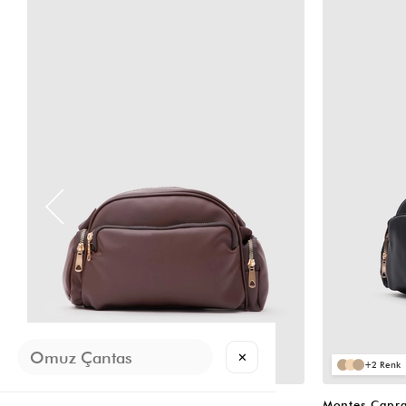
VIDEOLU
VIDEOLU
ÜRÜN
ÜRÜN
✕
2
2
Montes Çapraz Çanta Acı Kahve
Montes Çapra