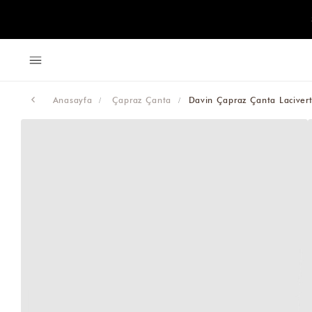
Anasayfa
Çapraz Çanta
Davin Çapraz Çanta Laciver