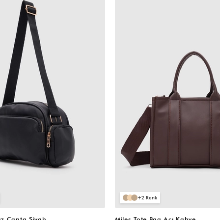
VIDEOLU
ÜRÜN
2
z Çanta Siyah
Miles Tote Bag Acı Kahve