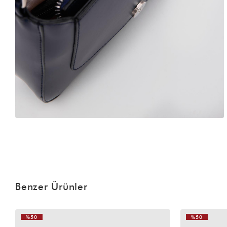
Benzer Ürünler
%50
%50