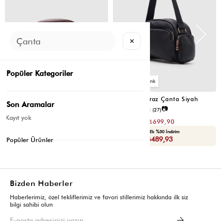
✕
Popüler Kategoriler
2
2
Montes Çapraz Çanta Acı Kahve
Montes Çapraz Çanta Siyah
Son Aramalar
📷
📷
4.5
(12)
4.6
(27)
Kayıt yok
₺1.399,80
₺1.399,80
₺699,90
₺699,90
Seçili Ürünlerde Ek %30 İndirim
Seçili Ürünlerde Ek %30 İndirim
Sepette : ₺489,93
Sepette : ₺489,93
Popüler Ürünler
Bizden Haberler
Haberlerimiz, özel tekliflerimiz ve favori stillerimiz hakkında ilk siz
bilgi sahibi olun