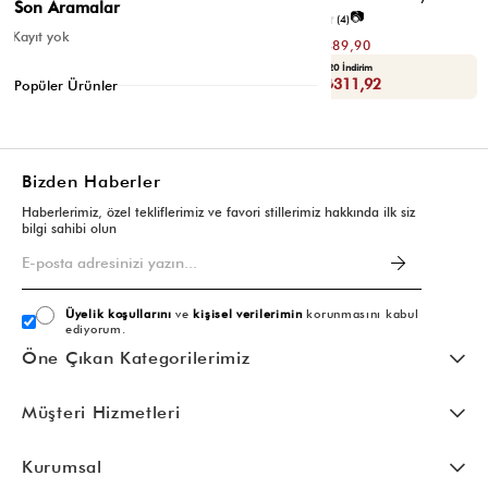
Son Aramalar
📷
📷
3.8
(6)
2.5
(4)
Kayıt yok
₺299,80
₺779,80
₺149,90
₺389,90
Yaza Özel Ek %20 İndirim
Yaza Özel Ek %20 İndirim
Sepette : ₺119,92
Sepette : ₺311,92
Popüler Ürünler
Bizden Haberler
Haberlerimiz, özel tekliflerimiz ve favori stillerimiz hakkında ilk siz
bilgi sahibi olun
Üyelik koşullarını
ve
kişisel verilerimin
korunmasını kabul
ediyorum.
Öne Çıkan Kategorilerimiz
Müşteri Hizmetleri
Kurumsal