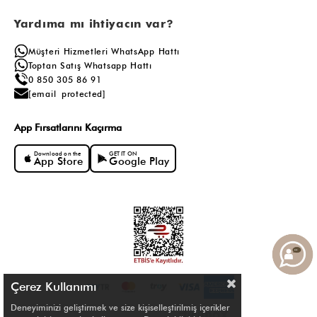
Yardıma mı ihtiyacın var?
Müşteri Hizmetleri WhatsApp Hattı
Toptan Satış Whatsapp Hattı
0 850 305 86 91
[email protected]
App Fırsatlarını Kaçırma
Download on the
GET IT ON
App Store
Google Play
Çerez Kullanımı
Deneyiminizi geliştirmek ve size kişiselleştirilmiş içerikler