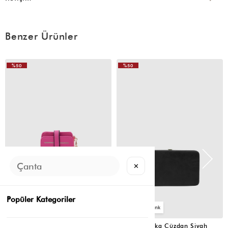
Benzer Ürünler
%50
%50
✕
Popüler Kategoriler
2
4
Cat Çok Gözlü Kartlık Cüzdan Fuşya
Portföy Tabaka Cüzdan Siyah