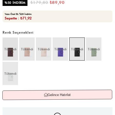
₺179,80
₺89,90
%
50
İNDIRIM
Yaza Özel Ek %20 İndirim
Sepette : ₺71,92
Renk Seçenekleri
Tükendi
Tükendi
Tükendi
Tükendi
Tükendi
Tükendi
Tükendi
Gelince Hatırlat