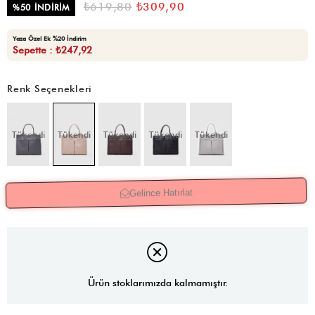
₺619,80
₺309,90
%
50
İNDIRIM
Yaza Özel Ek %20 İndirim
Sepette : ₺247,92
Renk Seçenekleri
Tükendi
Tükendi
Tükendi
Tükendi
Tükendi
Gelince Hatırlat
Ürün stoklarımızda kalmamıştır.