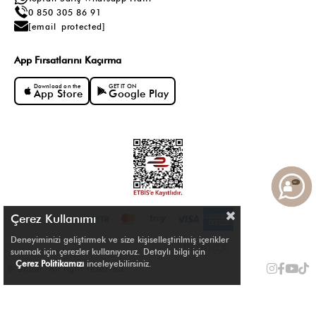
0 850 305 86 91
[email protected]
App Fırsatlarını Kaçırma
Download on the
GET IT ON
App Store
Google Play
Çerez Kullanımı
Deneyiminizi geliştirmek ve size kişiselleştirilmiş içerikler
sunmak için çerezler kullanıyoruz. Detaylı bilgi için
Çerez Politikamızı
inceleyebilirsiniz.
© Shule. All right reserved.