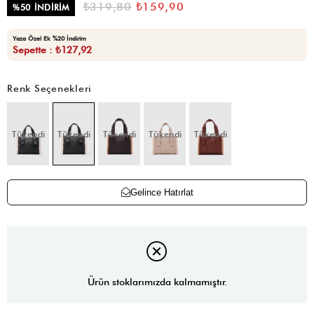
₺319,80
₺159,90
%
50
İNDIRIM
Yaza Özel Ek %20 İndirim
Sepette : ₺127,92
Renk Seçenekleri
Tükendi
Tükendi
Tükendi
Tükendi
Tükendi
Gelince Hatırlat
Ürün stoklarımızda kalmamıştır.