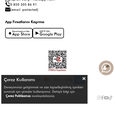
0 850 305 86 91
[email protected]
App Fırsatlarını Kaçırma
Download on the
GET IT ON
App Store
Google Play
Çerez Kullanımı
Deneyiminizi geliştirmek ve size kişiselleştirilmiş içerikler
sunmak için çerezler kullanıyoruz. Detaylı bilgi için
Çerez Politikamızı
inceleyebilirsiniz.
© Shule. All right reserved.