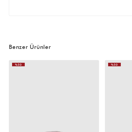
Benzer Ürünler
%50
%50
VIDEOLU
VIDEOLU
ÜRÜN
ÜRÜN