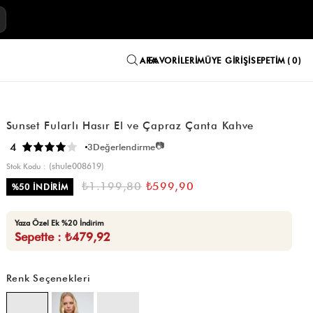
E
FAVORILERIM
ÜYE GIRIŞI
SEPETIM
0
Sunset Fularlı Hasır El ve Çapraz Çanta Kahve
📷
4
3
Değerlendirme
(shule008619)
Stok Kodu
₺1.199,80
₺599,90
%
50
İNDIRIM
Yaza Özel Ek %20 İndirim
Sepette : ₺479,92
Renk Seçenekleri