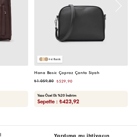
4
Hana Basic Çapraz Çanta Siyah
H
₺1.059,80
₺
₺529,90
Yaza Özel Ek %20 İndirim
Sepette : ₺423,92
l
Yardıma mı ihtiyacın