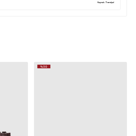
Kaynak: Trendyol
%50