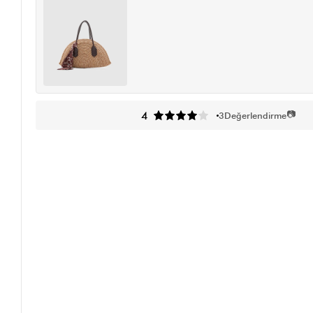
📷
4
3
Değerlendirme