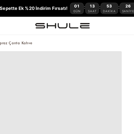
01
13
53
25
:
:
:
Sepette Ek %20 İndirim Fırsatı!
GÜN
SAAT
DAKIKA
SANIY
Çapraz Çanta Kahve