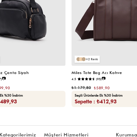
2
z Çanta Siyah
Miles Tote Bag Acı Kahve
📷
📷
7)
4.5
(95)
₺1.179,80
99,90
₺589,90
 Ek %30 İndirim
Seçili Ürünlerde Ek %30 İndirim
₺489,93
Sepette : ₺412,93
Kategorilerimiz
Müşteri Hizmetleri
Kurumsa