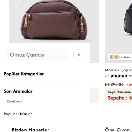
✕
2
2
Montes Çapraz Çanta Acı Kahve
Montes Çapra
Popüler Kategoriler
📷
4.5
(12)
4.6
(2
₺1.399,80
₺1.399,80
₺699,90
₺6
Son Aramalar
Seçili Ürünlerde Ek %30 İndirim
Seçili Ürünlerde
Sepette : ₺489,93
Sepette : 
Kayıt yok
Popüler Ürünler
Bizden Haberler
Öne Çıkan 