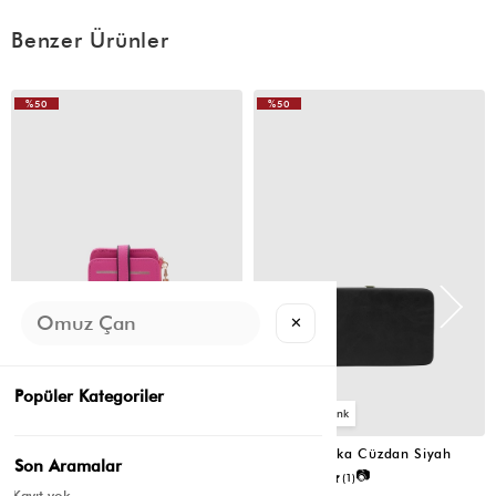
Benzer Ürünler
%50
%50
✕
Popüler Kategoriler
2
4
Cat Çok Gözlü Kartlık Cüzdan Fuşya
Portföy Tabaka Cüzdan Siyah
Son Aramalar
📷
📷
5.0
(4)
5.0
(1)
Kayıt yok