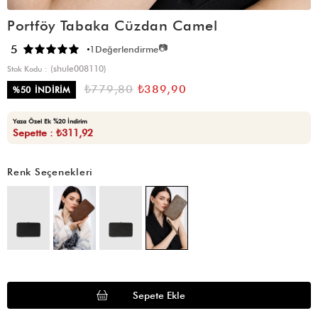
Portföy Tabaka Cüzdan Camel
📷
5
1
Değerlendirme
(shule008110)
Stok Kodu
₺779,80
₺389,90
%
50
İNDIRIM
Yaza Özel Ek %20 İndirim
Sepette : ₺311,92
Renk Seçenekleri