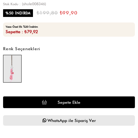
(shule008346)
Stok Kodu
₺199,80
₺99,90
%
50
İNDIRIM
Yaza Özel Ek %20 İndirim
Sepette : ₺79,92
Renk Seçenekleri
WhatsApp ile Sipariş Ver