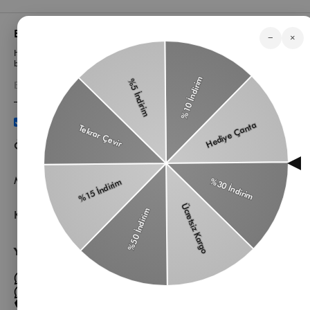
Bizden Haberler
−
×
Haberlerimiz, özel tekliflerimiz ve favori stillerimiz hakkında ilk siz
bilgi sahibi olun
Üyelik koşullarını
ve
kişisel verilerimin
korunmasını kabul
ediyorum.
Öne Çıkan Kategorilerimiz
Müşteri Hizmetleri
Kurumsal
Yardıma mı ihtiyacın var?
Müşteri Hizmetleri WhatsApp Hattı
Toptan Satış Whatsapp Hattı
0 850 305 86 91