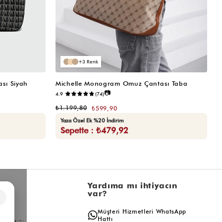
3
sı Siyah
Michelle Monogram Omuz Çantası Taba
M
📷
4.9
(74)
₺
₺1.199,80
₺599,90
Yaza Özel Ek %20 İndirim
Sepette : ₺479,92
l
Yardıma mı ihtiyacın
var?
×
a
Müşteri Hizmetleri WhatsApp
ış
Hattı