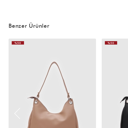
Benzer Ürünler
%50
%50
VIDEOLU
ÜRÜN