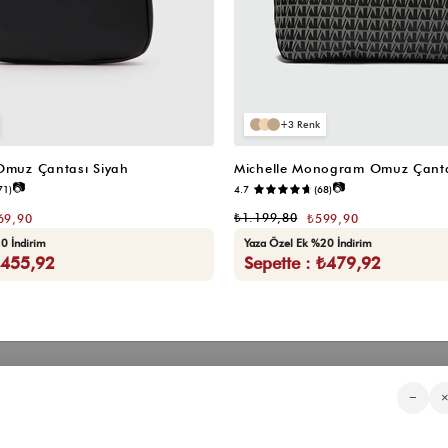
3
 Omuz Çantası Siyah
Michelle Monogram Omuz Çanta
📷
📷
71)
4.7
(68)
₺1.199,80
69,90
₺599,90
0 İndirim
Yaza Özel Ek %20 İndirim
₺455,92
Sepette : ₺479,92
Kategorilerimiz
Müşteri Hizmetleri
Kurumsa
−
Sıkça Sorulan Sorular
Hakkımızd
Üyeliksiz Sipariş Takibi
Toptan Sat