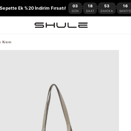
03
18
53
14
:
:
:
Sepette Ek %20 İndirim Fırsatı!
GÜN
SAAT
DAKIKA
SANIY
ı Krem