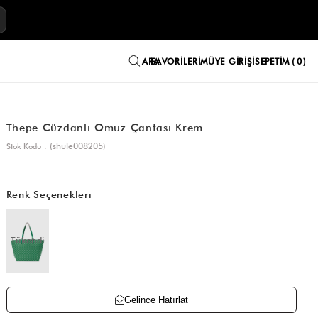
E
FAVORILERIM
ÜYE GIRIŞI
SEPETIM
0
Thepe Cüzdanlı Omuz Çantası Krem
(shule008205)
Stok Kodu
Renk Seçenekleri
Tükendi
Gelince Hatırlat