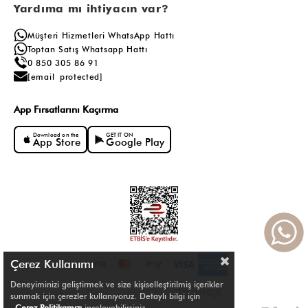
Yardıma mı ihtiyacın var?
Müşteri Hizmetleri WhatsApp Hattı
Toptan Satış Whatsapp Hattı
0 850 305 86 91
[email protected]
App Fırsatlarını Kaçırma
Download on the
GET IT ON
App Store
Google Play
Çerez Kullanımı
Deneyiminizi geliştirmek ve size kişiselleştirilmiş içerikler
sunmak için çerezler kullanıyoruz. Detaylı bilgi için
Çerez Politikamızı
inceleyebilirsiniz.