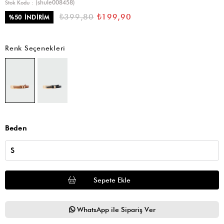
(shule008458)
Stok Kodu
₺399,80
₺199,90
%
50
İNDIRIM
Renk Seçenekleri
Beden
WhatsApp ile Sipariş Ver