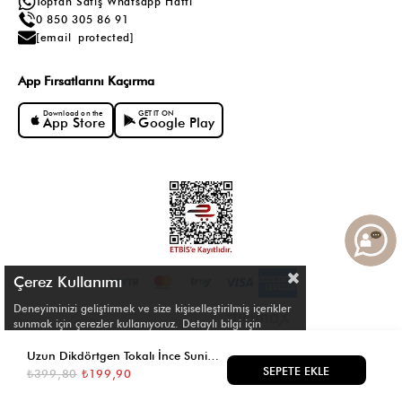
Toptan Satış Whatsapp Hattı
0 850 305 86 91
[email protected]
App Fırsatlarını Kaçırma
Download on the
GET IT ON
App Store
Google Play
Çerez Kullanımı
Deneyiminizi geliştirmek ve size kişiselleştirilmiş içerikler
sunmak için çerezler kullanıyoruz. Detaylı bilgi için
Çerez Politikamızı
inceleyebilirsiniz.
© Shule. All right reserved.
Uzun Dikdörtgen Tokalı İnce Suni Deri Kemer Taba
₺399,80
₺199,90