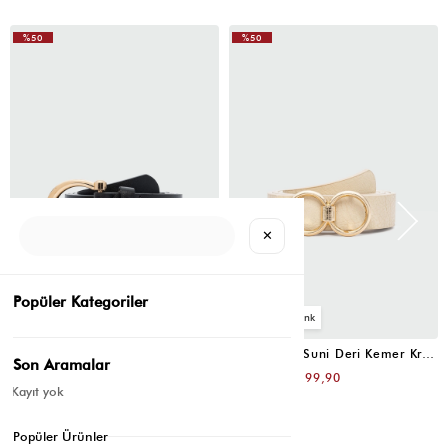
%50
%50
✕
Popüler Kategoriler
4
4
Oval Tokalı Klasik Suni Deri Kemer Siyah
Uzun Tokalı Suni Deri Kemer Krem
Son Aramalar
₺399,80
₺399,80
₺199,90
₺199,90
Kayıt yok
Popüler Ürünler