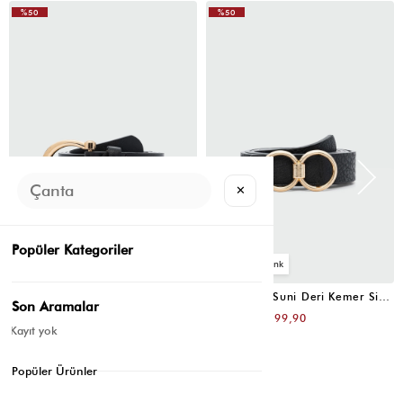
%50
%50
✕
Popüler Kategoriler
4
4
Oval Tokalı Klasik Suni Deri Kemer Siyah
Uzun Tokalı Suni Deri Kemer Siyah
Son Aramalar
₺399,80
₺399,80
₺199,90
₺199,90
Kayıt yok
Popüler Ürünler