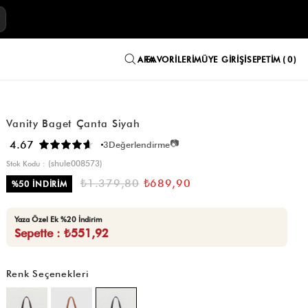
E
FAVORILERIM
ÜYE GIRIŞI
SEPETIM
0
Vanity Baget Çanta Siyah
📷
4.67
3
Değerlendirme
(shule008573)
Stok Kodu
₺1.379,80
₺689,90
%
50
İNDIRIM
Yaza Özel Ek %20 İndirim
Sepette : ₺551,92
Renk Seçenekleri