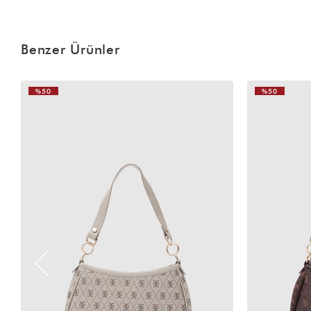
Benzer Ürünler
%50
%50