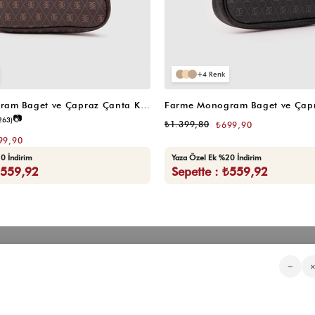
4
Farme Monogram Baget ve Çapraz Çanta Kahverengi
📷
263)
₺1.399,80
₺699,90
99,90
0 İndirim
Yaza Özel Ek %20 İndirim
₺559,92
Sepette : ₺559,92
Kategorilerimiz
Müşteri Hizmetleri
Kurumsa
−
Sıkça Sorulan Sorular
Hakkımızd
Üyeliksiz Sipariş Takibi
Toptan Sat
Üyeliksiz Kolay İade
İnfluencer İ