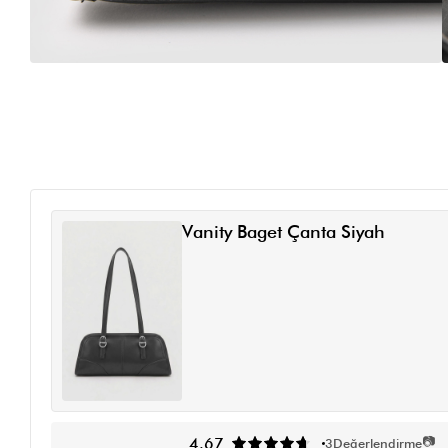
Vanity Baget Çanta Siyah
📷
4.67
3
Değerlendirme