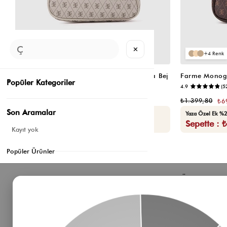
✕
4
4
Farme Monogram Baget ve Çapraz Çanta Bej
Popüler Kategoriler
4.9
(5
₺1.399,80
₺699,90
₺1.399,80
₺6
Son Aramalar
Yaza Özel Ek %20 İndirim
Yaza Özel Ek %2
Sepette : ₺559,92
Sepette : 
Kayıt yok
Popüler Ürünler
Bizden Haberler
Öne Çıkan 
Haberlerimiz, özel tekliflerimiz ve favori stillerimiz
Çanta
hakkında ilk siz bilgi sahibi olun
Omuz Çantası
Süet Çanta