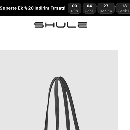
03
04
27
12
:
:
:
Sepette Ek %20 İndirim Fırsatı!
GÜN
SAAT
DAKIKA
SANIY