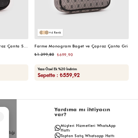
4
Farme Monogram Baget ve Çapraz Çanta Siyah
Farme Monogram Baget ve Çapraz Çanta Gri
W
₺1.399,80
₺
₺699,90
Yaza Özel Ek %20 İndirim
Sepette : ₺559,92
l
Yardıma mı ihtiyacın
var?
×
a
Müşteri Hizmetleri WhatsApp
ış
Hattı
ş Birliği
Toptan Satış Whatsapp Hattı