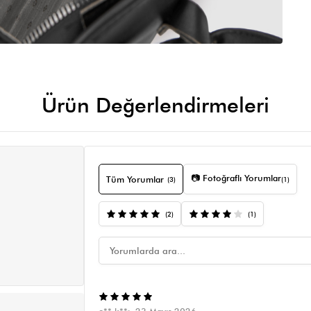
Ürün Değerlendirmeleri
📷 Fotoğraflı Yorumlar
Tüm Yorumlar
(3)
(1)
(2)
(1)