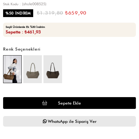
(shule008525)
Stok Kodu
₺1.319,80
₺659,90
%
50
İNDIRIM
Seçili Ürünlerde Ek %30 İndirim
Sepette : ₺461,93
Renk Seçenekleri
WhatsApp ile Sipariş Ver