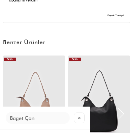
siparişimi verdim
Kaynak: Trendyol
Benzer Ürünler
%50
%50
VIDEOLU
ÜRÜN
✕