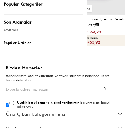
Popüler Kategoriler
6
6
Valerie Oval Omuz Çantası Vizon
Valerie Oval Omuz Çantası Siyah
Son Aramalar
📷
📷
3.4
(12)
4.2
(226)
Kayıt yok
₺1.139,80
₺1.139,80
₺569,90
₺569,90
Seçili Ürünlerde Ek %30 İndirim
Yaza Özel Ek %20 İndirim
Sepette : ₺398,93
Sepette : ₺455,92
Popüler Ürünler
Bizden Haberler
Haberlerimiz, özel tekliflerimiz ve favori stillerimiz hakkında ilk siz
bilgi sahibi olun
Üyelik koşullarını
ve
kişisel verilerimin
korunmasını kabul
ediyorum.
Öne Çıkan Kategorilerimiz