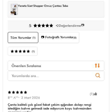
Veneta Süet Shopper Omuz Çantası Taba
📷
5
2
Değerlendirme
📷 Fotoğraflı Yorumlar
Tüm Yorumlar
(1)
(0)
(1)
Önerilen Sıralama
(1)
B** A**
2 Mart 2026
Çanta kaliteli çok güzel fakat çekim ışığından dolayı rengi
istediğim kahve gelmedi iade ediyorum koyu kahvesinden