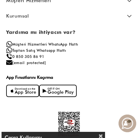
Müşteri Hizmetleri
Kurumsal
Yardıma mı ihtiyacın var?
Müşteri Hizmetleri WhatsApp Hattı
Toptan Satış Whatsapp Hattı
0 850 305 86 91
[email protected]
App Fırsatlarını Kaçırma
Download on the
GET IT ON
App Store
Google Play
Çerez Kullanımı