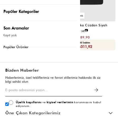
Popüler Kategoriler
2
4
Cat Çok Gözlü Kartlık Cüzdan Fuşya
Portföy Tabaka Cüzdan Siyah
Son Aramalar
📷
📷
3.8
(6)
2.5
(4)
Kayıt yok
₺299,80
₺779,80
₺149,90
₺389,90
Yaza Özel Ek %20 İndirim
Yaza Özel Ek %20 İndirim
Sepette : ₺119,92
Sepette : ₺311,92
Popüler Ürünler
Bizden Haberler
Haberlerimiz, özel tekliflerimiz ve favori stillerimiz hakkında ilk siz
bilgi sahibi olun
Üyelik koşullarını
ve
kişisel verilerimin
korunmasını kabul
ediyorum.
Öne Çıkan Kategorilerimiz