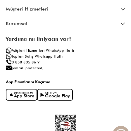
Müşteri Hizmetleri
Kurumsal
Yardıma mı ihtiyacın var?
Müşteri Hizmetleri WhatsApp Hattı
Toptan Satış Whatsapp Hattı
0 850 305 86 91
[email protected]
App Fırsatlarını Kaçırma
Download on the
GET IT ON
App Store
Google Play