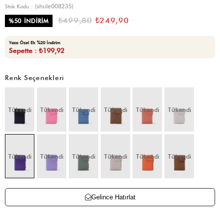
(shule008235)
Stok Kodu
₺499,80
₺249,90
%
50
İNDIRIM
Yaza Özel Ek %20 İndirim
Sepette : ₺199,92
Renk Seçenekleri
Tükendi
Tükendi
Tükendi
Tükendi
Tükendi
Tükendi
Tükendi
Tükendi
Tükendi
Tükendi
Tükendi
Tükendi
Gelince Hatırlat