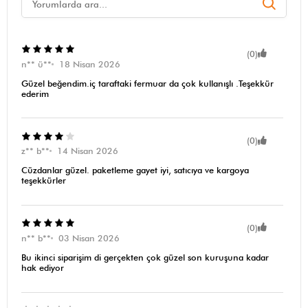
(0)
n** ü**
18 Nisan 2026
Güzel beğendim.iç taraftaki fermuar da çok kullanışlı .Teşekkür
ederim
(0)
z** b**
14 Nisan 2026
Cüzdanlar güzel. paketleme gayet iyi, satıcıya ve kargoya
teşekkürler
(0)
n** b**
03 Nisan 2026
Bu ikinci siparişim di gerçekten çok güzel son kuruşuna kadar
hak ediyor