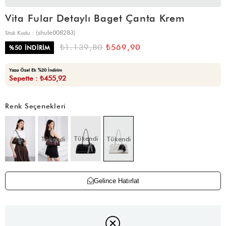
Vita Fular Detaylı Baget Çanta Krem
(shule008283)
Stok Kodu
₺1.139,80
₺569,90
%
50
İNDIRIM
Yaza Özel Ek %20 İndirim
Sepette : ₺455,92
Renk Seçenekleri
Tükendi
Tükendi
Tükendi
Gelince Hatırlat