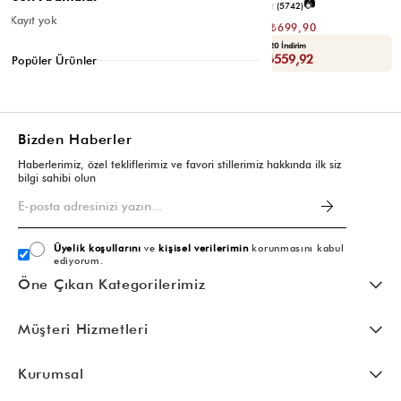
📷
₺1.399,80
4.7
(5742)
₺699,90
Kayıt yok
₺1.399,80
₺699,90
Yaza Özel Ek %20 İndirim
Yaza Özel Ek %20 İndirim
Sepette : ₺559,92
Sepette : ₺559,92
Popüler Ürünler
Bizden Haberler
Haberlerimiz, özel tekliflerimiz ve favori stillerimiz hakkında ilk siz
bilgi sahibi olun
Üyelik koşullarını
ve
kişisel verilerimin
korunmasını kabul
ediyorum.
Öne Çıkan Kategorilerimiz
Müşteri Hizmetleri
Kurumsal