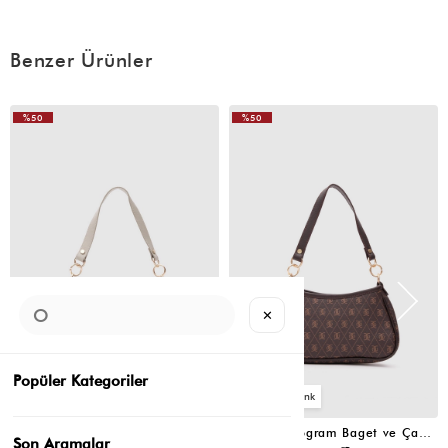
Benzer Ürünler
%50
%50
✕
Popüler Kategoriler
4
4
Farme Monogram Baget ve Çapraz Çanta Bej
Farme Monogram Baget ve Çapraz Çanta Kahverengi
Son Aramalar