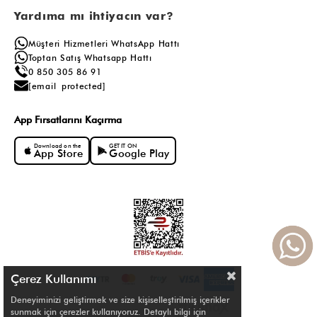
Yardıma mı ihtiyacın var?
Müşteri Hizmetleri WhatsApp Hattı
Toptan Satış Whatsapp Hattı
0 850 305 86 91
[email protected]
App Fırsatlarını Kaçırma
Download on the
GET IT ON
App Store
Google Play
Çerez Kullanımı
Deneyiminizi geliştirmek ve size kişiselleştirilmiş içerikler
sunmak için çerezler kullanıyoruz. Detaylı bilgi için