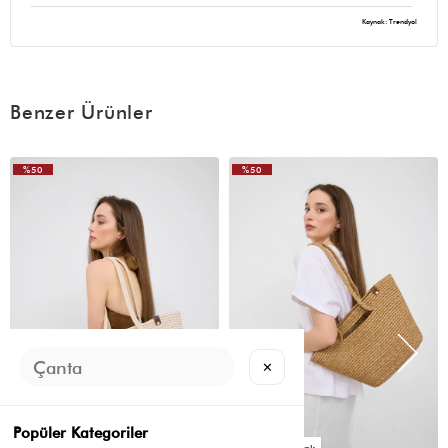
Kaynak: Trendyol
Benzer Ürünler
%50
%50
VIDEOLU
ÜRÜN
✕
Popüler Kategoriler