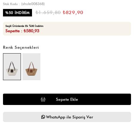
(shule008368)
Stok Kodu
₺1.659,80
₺829,90
%
50
İNDIRIM
Seçili Ürünlerde Ek %30 İndirim
Sepette : ₺580,93
Renk Seçenekleri
WhatsApp ile Sipariş Ver