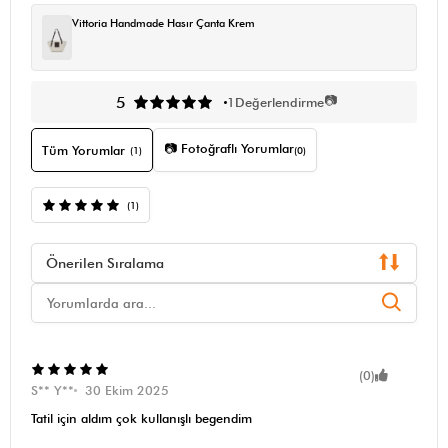
Vittoria Handmade Hasır Çanta Krem
📷
5
1
Değerlendirme
📷 Fotoğraflı Yorumlar
Tüm Yorumlar
(1)
(0)
(1)
Önerilen Sıralama
(0)
S** Y**
30 Ekim 2025
Tatil için aldım çok kullanışlı begendim