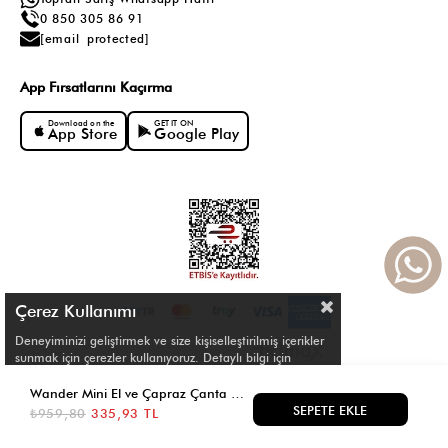
0 850 305 86 91
[email protected]
App Fırsatlarını Kaçırma
Download on the
GET IT ON
App Store
Google Play
Çerez Kullanımı
Deneyiminizi geliştirmek ve size kişiselleştirilmiş içerikler
sunmak için çerezler kullanıyoruz. Detaylı bilgi için
Çerez Politikamızı
inceleyebilirsiniz.
© Shule. All right reserved.
Wander Mini El ve Çapraz Çanta Siyah
₺959,80
335,93 TL