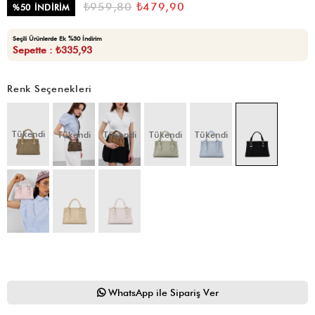
₺959,80
₺479,90
%
50
İNDIRIM
Seçili Ürünlerde Ek %30 İndirim
Sepette : ₺335,93
Renk Seçenekleri
Tükendi
Tükendi
Tükendi
Tükendi
Tükendi
WhatsApp ile Sipariş Ver