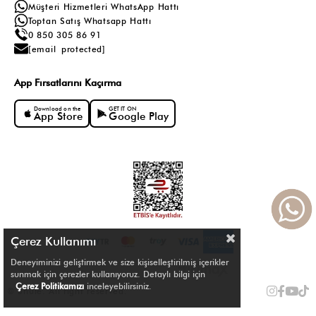
Müşteri Hizmetleri WhatsApp Hattı
Toptan Satış Whatsapp Hattı
0 850 305 86 91
[email protected]
App Fırsatlarını Kaçırma
Download on the
GET IT ON
App Store
Google Play
Çerez Kullanımı
Deneyiminizi geliştirmek ve size kişiselleştirilmiş içerikler
sunmak için çerezler kullanıyoruz. Detaylı bilgi için
Çerez Politikamızı
inceleyebilirsiniz.
© Shule. All right reserved.