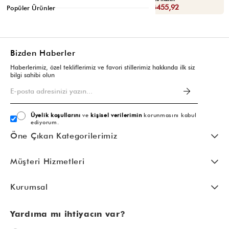
Sepette : ₺398,93
Sepette : ₺455,92
Popüler Ürünler
Bizden Haberler
Haberlerimiz, özel tekliflerimiz ve favori stillerimiz hakkında ilk siz
bilgi sahibi olun
Üyelik koşullarını
ve
kişisel verilerimin
korunmasını kabul
ediyorum.
Öne Çıkan Kategorilerimiz
Müşteri Hizmetleri
Kurumsal
Yardıma mı ihtiyacın var?