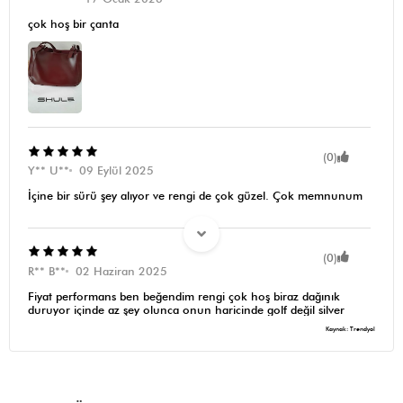
çok hoş bir çanta
(0)
Y** U**
09 Eylül 2025
İçine bir sürü şey alıyor ve rengi de çok güzel. Çok memnunum
(0)
R** B**
02 Haziran 2025
Fiyat performans ben beğendim rengi çok hoş biraz dağınık
duruyor içinde az şey olunca onun haricinde golf değil silver
geldi
Kaynak: Trendyol