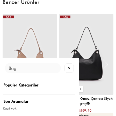
Benzer Ürünler
(0)
%50
%50
E** G**
20 Nisan 2025
VIDEOLU
Çok güzel
ÜRÜN
✕
Popüler Kategoriler
6
6
Valerie Oval Omuz Çantası Vizon
Valerie Oval Omuz Çantası Siyah
Son Aramalar
📷
📷
3.4
(12)
4.2
(226)
Kayıt yok
₺1.139,80
₺1.139,80
₺569,90
₺569,90
Seçili Ürünlerde Ek %30 İndirim
Yaza Özel Ek %20 İndirim