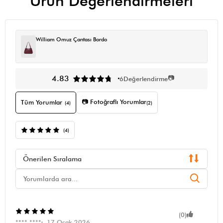
Ürün Değerlendirmeleri
William Omuz Çantası Bordo
📷
4.83
6
Değerlendirme
📷 Fotoğraflı Yorumlar
Tüm Yorumlar
(4)
(2)
(4)
Önerilen Sıralama
(0)
**** ****
17 Ocak 2026