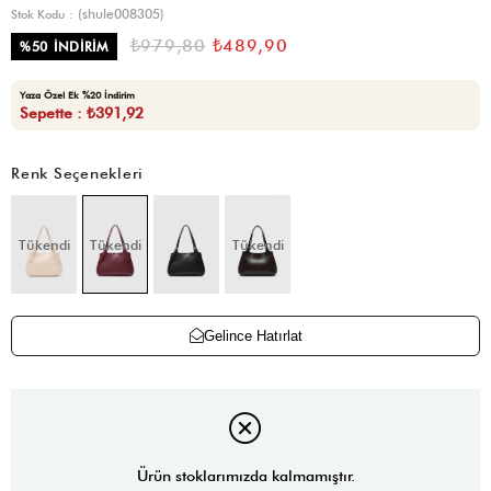
(shule008305)
Stok Kodu
₺979,80
₺489,90
%
50
İNDIRIM
Yaza Özel Ek %20 İndirim
Sepette : ₺391,92
Renk Seçenekleri
Tükendi
Tükendi
Tükendi
Gelince Hatırlat
Ürün stoklarımızda kalmamıştır.