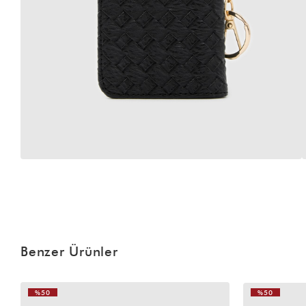
Benzer Ürünler
%50
%50