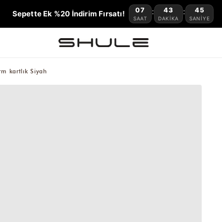
07
43
44
:
:
Sepette Ek %20 İndirim Fırsatı!
SAAT
DAKIKA
SANIYE
m kartlık Siyah