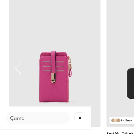
✕
2
4
Cat Çok Gözlü Kartlık Cüzdan Fuşya
Portföy Taba