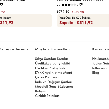
📷
📷
3.3
(7)
₺779,80
,90
₺389,90
0 İndirim
Yaza Özel Ek %20 İndirim
₺311,92
Sepette : ₺311,92
Kategorilerimiz
Müşteri Hizmetleri
Kurumsa
Sıkça Sorulan Sorular
Hakkımızd
Üyeliksiz Sipariş Takibi
Toptan Sat
Üyeliksiz Kolay İade
İnfluencer İ
KVKK Aydınlatma Metni
Blog
Çerez Politikası
İade ve Değişim Şartları
Mesafeli Satış Sözleşmesi
İletişim
Gizlilik Politikası