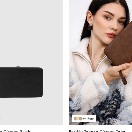
4
ka Cüzdan Siyah
Portföy Tabaka Cüzdan Taba