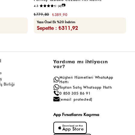
📷
4.3
(4)
5.
₺779,80
₺
₺389,90
Yaza Özel Ek %20 İndirim
Sepette : ₺311,92
l
Yardıma mı ihtiyacın
var?
a
Müşteri Hizmetleri WhatsApp
ış
Hattı
ş Birliği
Toptan Satış Whatsapp Hattı
0 850 305 86 91
[email protected]
App Fırsatlarını Kaçırma
Download on the
App Store