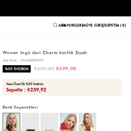
FAVORILERIM
ÜYE GIRIŞI
SEPETIM
0
Wowen örgü deri Charm kartlık Siyah
(shule008649)
Stok Kodu
₺599,80
₺299,90
%
50
İNDIRIM
Yaza Özel Ek %20 İndirim
Sepette : ₺239,92
Renk Seçenekleri