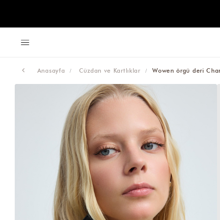
Anasayfa
Cüzdan ve Kartlıklar
Wowen örgü deri Char