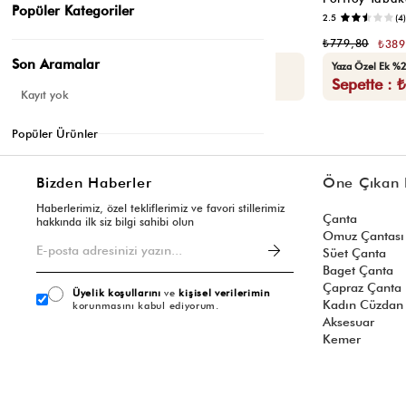
Popüler Kategoriler
📷
3.8
(6)
2.5
(4)
₺299,80
₺779,80
₺149,90
₺389
Son Aramalar
Yaza Özel Ek %20 İndirim
Yaza Özel Ek %2
Sepette : ₺119,92
Sepette : 
Kayıt yok
Popüler Ürünler
Bizden Haberler
Öne Çıkan 
Haberlerimiz, özel tekliflerimiz ve favori stillerimiz
Çanta
hakkında ilk siz bilgi sahibi olun
Omuz Çantası
Süet Çanta
Baget Çanta
Çapraz Çanta
Üyelik koşullarını
ve
kişisel verilerimin
Kadın Cüzdan
korunmasını kabul ediyorum.
Aksesuar
Kemer